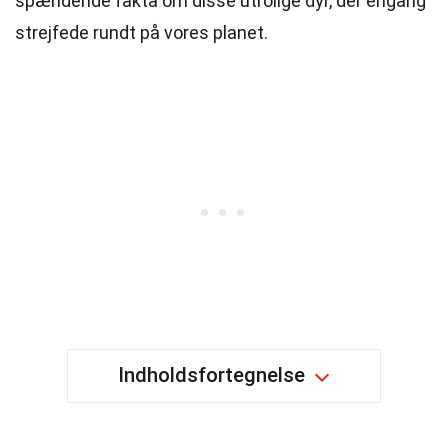
spændende fakta om disse utrolige dyr, der engang
strejfede rundt på vores planet.
Indholdsfortegnelse