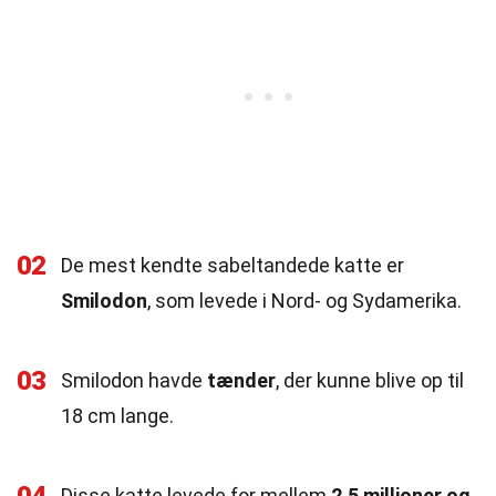
02
De mest kendte sabeltandede katte er
Smilodon
, som levede i Nord- og Sydamerika.
03
Smilodon havde
tænder
, der kunne blive op til
18 cm lange.
Disse katte levede for mellem
2,5 millioner og