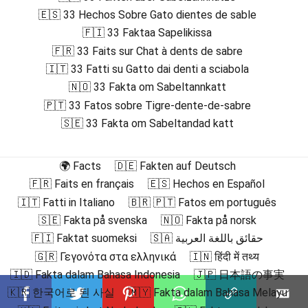
🇪🇸 33 Hechos Sobre Gato dientes de sable
🇫🇮 33 Faktaa Sapelikissa
🇫🇷 33 Faits sur Chat à dents de sabre
🇮🇹 33 Fatti su Gatto dai denti a sciabola
🇳🇴 33 Fakta om Sabeltannkatt
🇵🇹 33 Fatos sobre Tigre-dente-de-sabre
🇸🇪 33 Fakta om Sabeltandad katt
🌍 Facts
🇩🇪 Fakten auf Deutsch
🇫🇷 Faits en français
🇪🇸 Hechos en Español
🇮🇹 Fatti in Italiano
🇧🇷 🇵🇹 Fatos em português
🇸🇪 Fakta på svenska
🇳🇴 Fakta på norsk
🇫🇮 Faktat suomeksi
🇸🇦 حقائق باللغة العربية
🇬🇷 Γεγονότα στα ελληνικά
🇮🇳 हिंदी में तथ्य
🇮🇩 Fakta dalam Bahasa Indonesia
🇯🇵 日本語の事実
🇰🇷 한국어로 된 사실
🇲🇾 Fakta dalam Bahasa Melayu