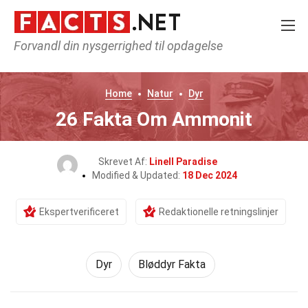
Forvandl din nysgerrighed til opdagelse
Home
Natur
Dyr
26 Fakta Om Ammonit
Skrevet Af:
Linell Paradise
Modified & Updated:
18 Dec 2024
Ekspertverificeret
Redaktionelle retningslinjer
Dyr
Bløddyr Fakta