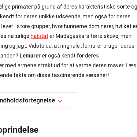
elige primater på grund af deres karakteristiske sorte o
un kendt for deres unikke udseende, men også for deres
 lever i store grupper, hvor hunnerne dominerer, hvilket e
res naturlige
habitat
er Madagaskars tørre skove, men
ng og jagt. Vidste du, at ringhalet lemurer bruger deres
inanden?
Lemurer
er også kendt for deres
dder med armene strakt ud for at varme deres maver. Læs
ndende fakta om disse fascinerende væsener!
Indholdsfortegnelse
oprindelse