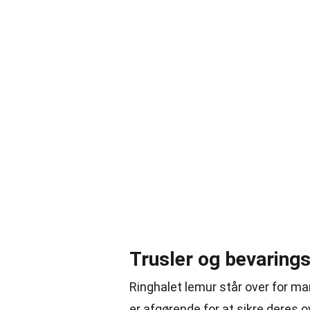
Trusler og bevaring
Ringhalet lemur står over for ma
er afgørende for at sikre deres o