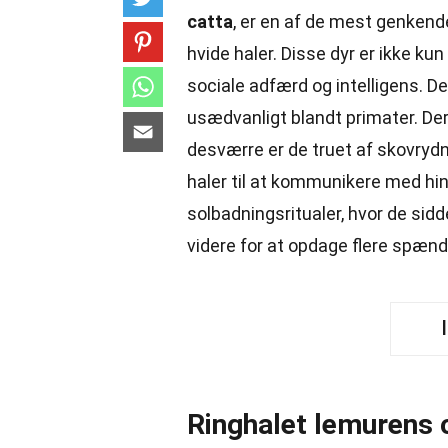
catta
, er en af de mest genkend
hvide haler. Disse dyr er ikke k
sociale adfærd og intelligens. De
usædvanligt blandt primater. De
desværre er de truet af skovrydni
haler til at kommunikere med h
solbadningsritualer, hvor de si
videre for at opdage flere spæ
Ringhalet lemurens 