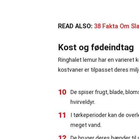
READ ALSO:
38 Fakta Om Sla
Kost og fødeindtag
Ringhalet lemur har en varieret 
kostvaner er tilpasset deres milj
10
De spiser frugt, blade, blo
hvirveldyr.
11
I tørkeperioder kan de over
meget vand.
12
De bruger deres hænder til