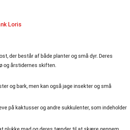
nk Loris
kost, der består af både planter og små dyr. Deres
ø og årstidernes skiften.
mster og bark, men kan også jage insekter og små
leve på kaktusser og andre sukkulenter, som indeholder
 at plukke mad og deres tænder til at skære gennem