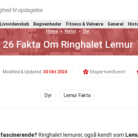
ghed til opdagelse
 Livsvidenskab
Begivenheder
Fitness & Velvære
Generel
Hist
Home
Natur
Dyr
26 Fakta Om Ringhalet Lemur
Modified & Updated:
30 Okt 2024
Ekspertverificeret
Dyr
Lemur Fakta
å fascinerende?
Ringhalet lemurer, også kendt som
Lem