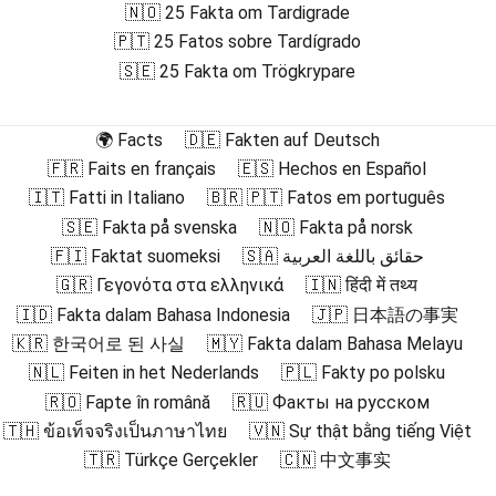
🇳🇴 25 Fakta om Tardigrade
🇵🇹 25 Fatos sobre Tardígrado
🇸🇪 25 Fakta om Trögkrypare
🌍 Facts
🇩🇪 Fakten auf Deutsch
🇫🇷 Faits en français
🇪🇸 Hechos en Español
🇮🇹 Fatti in Italiano
🇧🇷 🇵🇹 Fatos em português
🇸🇪 Fakta på svenska
🇳🇴 Fakta på norsk
🇫🇮 Faktat suomeksi
🇸🇦 حقائق باللغة العربية
🇬🇷 Γεγονότα στα ελληνικά
🇮🇳 हिंदी में तथ्य
🇮🇩 Fakta dalam Bahasa Indonesia
🇯🇵 日本語の事実
🇰🇷 한국어로 된 사실
🇲🇾 Fakta dalam Bahasa Melayu
🇳🇱 Feiten in het Nederlands
🇵🇱 Fakty po polsku
🇷🇴 Fapte în română
🇷🇺 Факты на русском
🇹🇭 ข้อเท็จจริงเป็นภาษาไทย
🇻🇳 Sự thật bằng tiếng Việt
🇹🇷 Türkçe Gerçekler
🇨🇳 中文事实