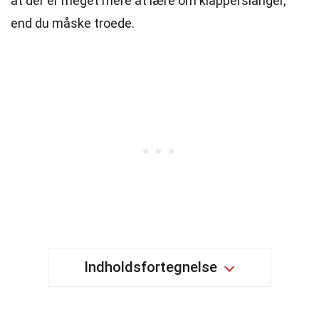
at der er meget mere at lære om klapperslanger,
end du måske troede.
Indholdsfortegnelse