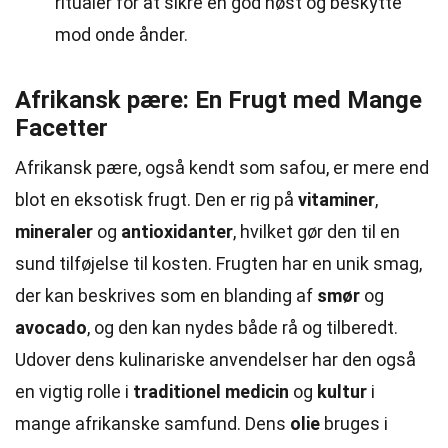
ritualer for at sikre en god høst og beskytte
mod onde ånder.
Afrikansk pære: En Frugt med Mange
Facetter
Afrikansk pære, også kendt som safou, er mere end
blot en eksotisk frugt. Den er rig på
vitaminer
,
mineraler
og
antioxidanter
, hvilket gør den til en
sund tilføjelse til kosten. Frugten har en unik smag,
der kan beskrives som en blanding af
smør
og
avocado
, og den kan nydes både rå og tilberedt.
Udover dens kulinariske anvendelser har den også
en vigtig rolle i
traditionel medicin
og
kultur
i
mange afrikanske samfund. Dens
olie
bruges i