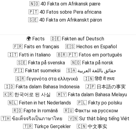
🇳🇴 40 Fakta om Afrikansk pære
🇵🇹 40 Fatos sobre Pera africana
🇸🇪 40 Fakta om Afrikanskt päron
🌍 Facts
🇩🇪 Fakten auf Deutsch
🇫🇷 Faits en français
🇪🇸 Hechos en Español
🇮🇹 Fatti in Italiano
🇧🇷 🇵🇹 Fatos em português
🇸🇪 Fakta på svenska
🇳🇴 Fakta på norsk
🇫🇮 Faktat suomeksi
🇸🇦 حقائق باللغة العربية
🇬🇷 Γεγονότα στα ελληνικά
🇮🇳 हिंदी में तथ्य
🇮🇩 Fakta dalam Bahasa Indonesia
🇯🇵 日本語の事実
🇰🇷 한국어로 된 사실
🇲🇾 Fakta dalam Bahasa Melayu
🇳🇱 Feiten in het Nederlands
🇵🇱 Fakty po polsku
🇷🇴 Fapte în română
🇷🇺 Факты на русском
🇹🇭 ข้อเท็จจริงเป็นภาษาไทย
🇻🇳 Sự thật bằng tiếng Việt
🇹🇷 Türkçe Gerçekler
🇨🇳 中文事实