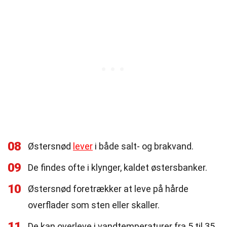
08
Østersnød
lever
i både salt- og brakvand.
09
De findes ofte i klynger, kaldet østersbanker.
10
Østersnød foretrækker at leve på hårde
overflader som sten eller skaller.
11
De kan overleve i vandtemperaturer fra 5 til 35