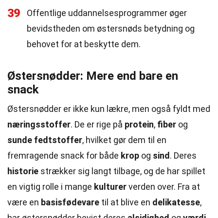
39
Offentlige uddannelsesprogrammer øger
bevidstheden om østersnøds betydning og
behovet for at beskytte dem.
Østersnødder: Mere end bare en
snack
Østersnødder er ikke kun lækre, men også fyldt med
næringsstoffer
. De er rige på
protein
,
fiber
og
sunde fedtstoffer
, hvilket gør dem til en
fremragende snack for både
krop
og
sind
. Deres
historie
strækker sig langt tilbage, og de har spillet
en vigtig rolle i mange
kulturer
verden over. Fra at
være en
basisfødevare
til at blive en
delikatesse
,
har østersnødder bevist deres
alsidighed
og
værdi
.