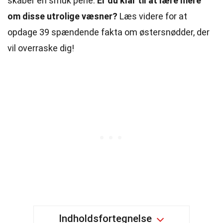
skaber en smuk perle.
Er du klar til at lære mere
om disse utrolige væsner?
Læs videre for at
opdage 39 spændende fakta om østersnødder, der
vil overraske dig!
Indholdsfortegnelse