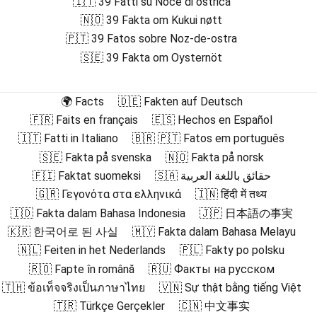
🇮🇹 39 Fatti su Noce di ostrica
🇳🇴 39 Fakta om Kukui nøtt
🇵🇹 39 Fatos sobre Noz-de-ostra
🇸🇪 39 Fakta om Oysternöt
🌍 Facts
🇩🇪 Fakten auf Deutsch
🇫🇷 Faits en français
🇪🇸 Hechos en Español
🇮🇹 Fatti in Italiano
🇧🇷 🇵🇹 Fatos em português
🇸🇪 Fakta på svenska
🇳🇴 Fakta på norsk
🇫🇮 Faktat suomeksi
🇸🇦 حقائق باللغة العربية
🇬🇷 Γεγονότα στα ελληνικά
🇮🇳 हिंदी में तथ्य
🇮🇩 Fakta dalam Bahasa Indonesia
🇯🇵 日本語の事実
🇰🇷 한국어로 된 사실
🇲🇾 Fakta dalam Bahasa Melayu
🇳🇱 Feiten in het Nederlands
🇵🇱 Fakty po polsku
🇷🇴 Fapte în română
🇷🇺 Факты на русском
🇹🇭 ข้อเท็จจริงเป็นภาษาไทย
🇻🇳 Sự thật bằng tiếng Việt
🇹🇷 Türkçe Gerçekler
🇨🇳 中文事实