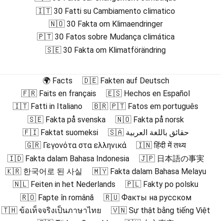
🇮🇹 30 Fatti su Cambiamento climatico
🇳🇴 30 Fakta om Klimaendringer
🇵🇹 30 Fatos sobre Mudança climática
🇸🇪 30 Fakta om Klimatförändring
🌍 Facts
🇩🇪 Fakten auf Deutsch
🇫🇷 Faits en français
🇪🇸 Hechos en Español
🇮🇹 Fatti in Italiano
🇧🇷 🇵🇹 Fatos em português
🇸🇪 Fakta på svenska
🇳🇴 Fakta på norsk
🇫🇮 Faktat suomeksi
🇸🇦 حقائق باللغة العربية
🇬🇷 Γεγονότα στα ελληνικά
🇮🇳 हिंदी में तथ्य
🇮🇩 Fakta dalam Bahasa Indonesia
🇯🇵 日本語の事実
🇰🇷 한국어로 된 사실
🇲🇾 Fakta dalam Bahasa Melayu
🇳🇱 Feiten in het Nederlands
🇵🇱 Fakty po polsku
🇷🇴 Fapte în română
🇷🇺 Факты на русском
🇹🇭 ข้อเท็จจริงเป็นภาษาไทย
🇻🇳 Sự thật bằng tiếng Việt