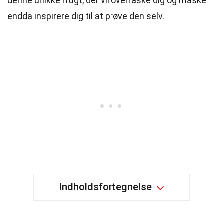
denne unikke frugt, der vil overraske dig og måske
endda inspirere dig til at prøve den selv.
Indholdsfortegnelse