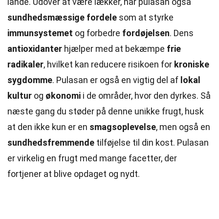
lande. Udover at være lækker, har pulasan også
sundhedsmæssige fordele
som at styrke
immunsystemet
og forbedre
fordøjelsen
. Dens
antioxidanter
hjælper med at bekæmpe
frie
radikaler
, hvilket kan reducere risikoen for
kroniske
sygdomme
. Pulasan er også en vigtig del af
lokal
kultur
og
økonomi
i de områder, hvor den dyrkes. Så
næste gang du støder på denne unikke frugt, husk
at den ikke kun er en
smagsoplevelse
, men også en
sundhedsfremmende
tilføjelse til din kost. Pulasan
er virkelig en frugt med mange facetter, der
fortjener at blive opdaget og nydt.