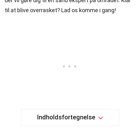
der vil gøre dig til en sand ekspert på området. Klar
til at blive overrasket? Lad os komme i gang!
Indholdsfortegnelse