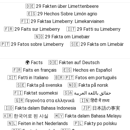
🇩🇪 29 Fakten über Limettenbeere
🇪🇸 29 Hechos Sobre Limón agrio
🇫🇮 29 Faktaa Limeberry: Limekarviainen
🇫🇷 29 Faits sur Limeberry
🇮🇹 29 Fatti su Limeberry
🇳🇴 29 Fakta om Limebær
🇵🇹 29 Fatos sobre Limeberry
🇸🇪 29 Fakta om Limebär
🌍 Facts
🇩🇪 Fakten auf Deutsch
🇫🇷 Faits en français
🇪🇸 Hechos en Español
🇮🇹 Fatti in Italiano
🇧🇷 🇵🇹 Fatos em português
🇸🇪 Fakta på svenska
🇳🇴 Fakta på norsk
🇫🇮 Faktat suomeksi
🇸🇦 حقائق باللغة العربية
🇬🇷 Γεγονότα στα ελληνικά
🇮🇳 हिंदी में तथ्य
🇮🇩 Fakta dalam Bahasa Indonesia
🇯🇵 日本語の事実
🇰🇷 한국어로 된 사실
🇲🇾 Fakta dalam Bahasa Melayu
🇳🇱 Feiten in het Nederlands
🇵🇱 Fakty po polsku