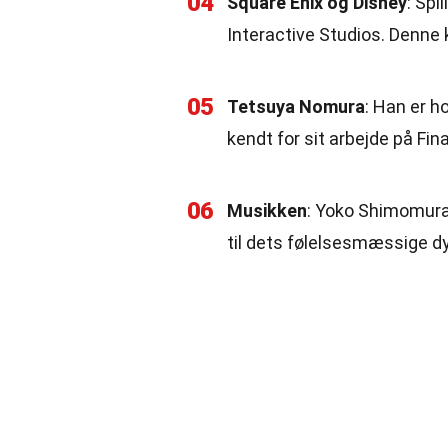
04
Square Enix og Disney
: Spi
Interactive Studios. Denne 
05
Tetsuya Nomura
: Han er h
kendt for sit arbejde på Fin
06
Musikken
: Yoko Shimomura 
til dets følelsesmæssige 