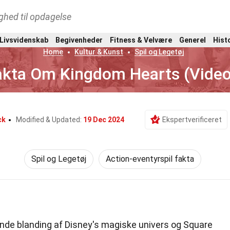
ghed til opdagelse
 Livsvidenskab
Begivenheder
Fitness & Velvære
Generel
Hist
Home
Kultur & Kunst
Spil og Legetøj
akta Om Kingdom Hearts (Video
ck
Modified & Updated:
19 Dec 2024
Ekspertverificeret
Spil og Legetøj
Action-eventyrspil fakta
nde blanding af Disney's magiske univers og Square