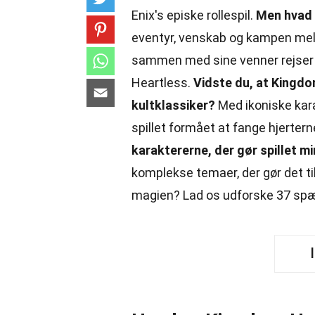
Enix's episke rollespil.
Men hvad g
eventyr, venskab og kampen melle
sammen med sine venner rejser 
Heartless.
Vidste du, at Kingdom
kultklassiker?
Med ikoniske kar
spillet formået at fange hjerte
karaktererne, der gør spillet m
komplekse temaer, der gør det til
magien? Lad os udforske 37 spæ