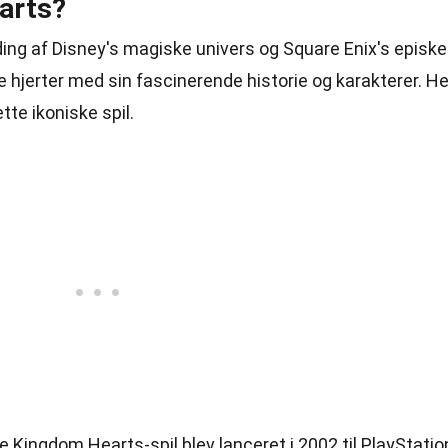
arts?
ding af Disney's magiske univers og Square Enix's episke
ge hjerter med sin fascinerende historie og karakterer. He
te ikoniske spil.
te Kingdom Hearts-spil blev lanceret i 2002 til PlayStatio