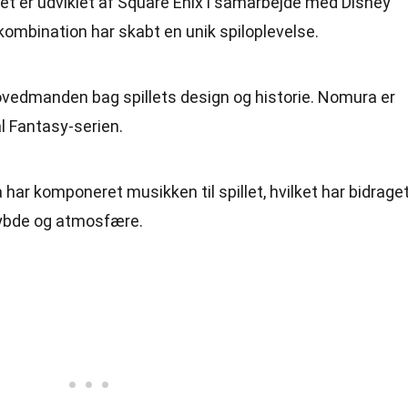
llet er udviklet af Square Enix i samarbejde med Disney
kombination har skabt en unik spiloplevelse.
ovedmanden bag spillets design og historie. Nomura er
al Fantasy-serien.
har komponeret musikken til spillet, hvilket har bidrage
dybde og atmosfære.