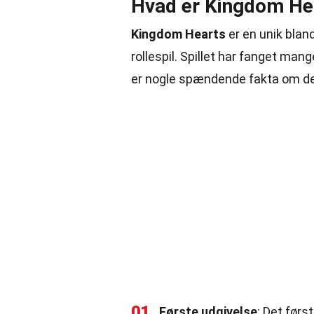
Hvad er Kingdom He
Kingdom Hearts
er en unik blan
rollespil. Spillet har fanget man
er nogle spændende fakta om det
01
Første udgivelse
: Det førs