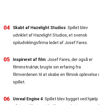
04
Skabt af Hazelight Studios
: Spillet blev
udviklet af Hazelight Studios, et svensk
spiludviklingsfirma ledet af Josef Fares.
05
Inspireret af film
: Josef Fares, der også er
filminstruktør, brugte sin erfaring fra
filmverdenen til at skabe en filmisk oplevelse i
spillet.
06
Unreal Engine 4
: Spillet blev bygget ved hjælp