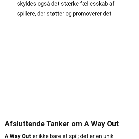
skyldes også det stærke fællesskab af
spillere, der støtter og promoverer det.
Afsluttende Tanker om A Way Out
A Way Out
er ikke bare et spil; det er en unik