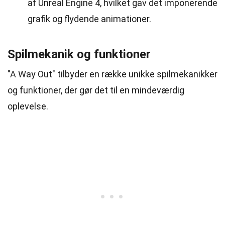
af Unreal Engine 4, hvilket gav det imponerende
grafik og flydende animationer.
Spilmekanik og funktioner
"A Way Out" tilbyder en række unikke spilmekanikker
og funktioner, der gør det til en mindeværdig
oplevelse.