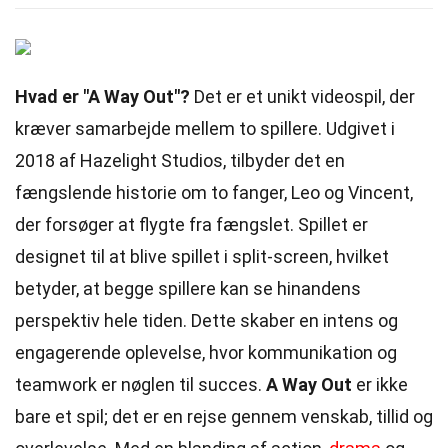
Hvad er "A Way Out"?
Det er et unikt videospil, der
kræver samarbejde mellem to spillere. Udgivet i
2018 af Hazelight Studios, tilbyder det en
fængslende historie om to fanger, Leo og Vincent,
der forsøger at flygte fra fængslet. Spillet er
designet til at blive spillet i split-screen, hvilket
betyder, at begge spillere kan se hinandens
perspektiv hele tiden. Dette skaber en intens og
engagerende oplevelse, hvor kommunikation og
teamwork er nøglen til succes.
A Way Out
er ikke
bare et spil; det er en rejse gennem venskab, tillid og