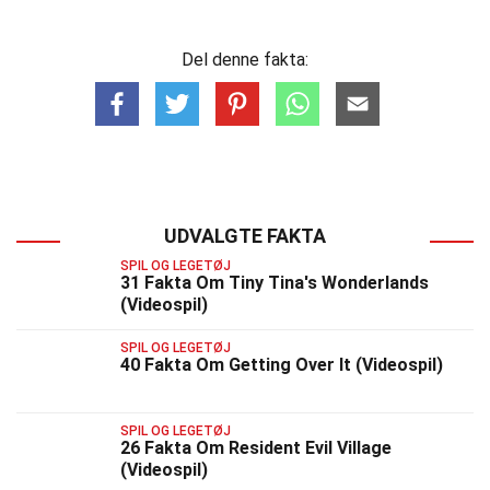
Del denne fakta:
UDVALGTE FAKTA
SPIL OG LEGETØJ
31 Fakta Om Tiny Tina's Wonderlands
(Videospil)
SPIL OG LEGETØJ
40 Fakta Om Getting Over It (Videospil)
SPIL OG LEGETØJ
26 Fakta Om Resident Evil Village
(Videospil)