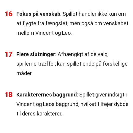
16
Fokus på venskab
: Spillet handler ikke kun om
at flygte fra fængslet, men også om venskabet
mellem Vincent og Leo.
17
Flere slutninger
: Afhængigt af de valg,
spillerne træffer, kan spillet ende på forskellige
måder.
18
Karakterernes baggrund
: Spillet giver indsigt i
Vincent og Leos baggrund, hvilket tilføjer dybde
til deres karakterer.