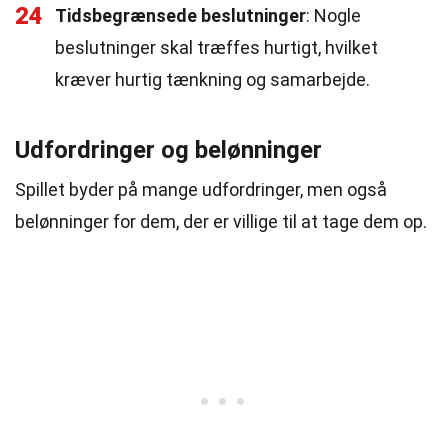
24
Tidsbegrænsede beslutninger
: Nogle
beslutninger skal træffes hurtigt, hvilket
kræver hurtig tænkning og samarbejde.
Udfordringer og belønninger
Spillet byder på mange udfordringer, men også
belønninger for dem, der er villige til at tage dem op.