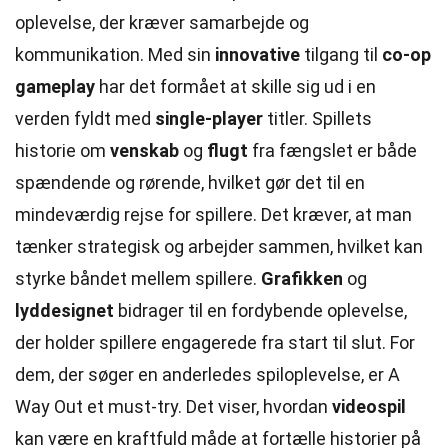
oplevelse, der kræver samarbejde og
kommunikation. Med sin
innovative
tilgang til
co-op
gameplay
har det formået at skille sig ud i en
verden fyldt med
single-player
titler. Spillets
historie om
venskab
og
flugt
fra fængslet er både
spændende og rørende, hvilket gør det til en
mindeværdig rejse for spillere. Det kræver, at man
tænker strategisk og arbejder sammen, hvilket kan
styrke båndet mellem spillere.
Grafikken
og
lyddesignet
bidrager til en fordybende oplevelse,
der holder spillere engagerede fra start til slut. For
dem, der søger en anderledes spiloplevelse, er A
Way Out et must-try. Det viser, hvordan
videospil
kan være en kraftfuld måde at fortælle historier på