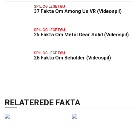
SPIL OG LEGETØJ
37 Fakta Om Among Us VR (Videospil)
SPIL OG LEGETØJ
25 Fakta Om Metal Gear Solid (Videospil)
SPIL OG LEGETØJ
26 Fakta Om Beholder (Videospil)
RELATEREDE FAKTA