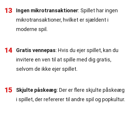
13
Ingen mikrotransaktioner
: Spillet har ingen
mikrotransaktioner, hvilket er sjældent i
moderne spil.
14
Gratis vennepas
: Hvis du ejer spillet, kan du
invitere en ven til at spille med dig gratis,
selvom de ikke ejer spillet.
15
Skjulte påskeæg
: Der er flere skjulte påskeæg
i spillet, der refererer til andre spil og popkultur.