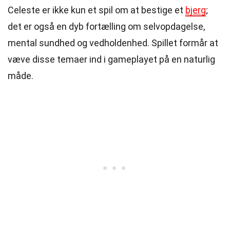
Celeste er ikke kun et spil om at bestige et
bjerg
;
det er også en dyb fortælling om selvopdagelse,
mental sundhed og vedholdenhed. Spillet formår at
væve disse temaer ind i gameplayet på en naturlig
måde.