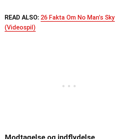
READ ALSO:
26 Fakta Om No Man's Sky
(Videospil)
Modtagelse og indflydelse