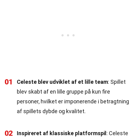
01
Celeste blev udviklet af et lille team
: Spillet
blev skabt af en lille gruppe på kun fire
personer, hvilket er imponerende i betragtning
af spillets dybde og kvalitet.
02
Inspireret af klassiske platformspil
: Celeste