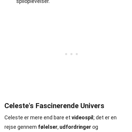
spiloplevelser.
Celeste's Fascinerende Univers
Celeste er mere end bare et
videospil
; det er en
rejse gennem
følelser
,
udfordringer
og