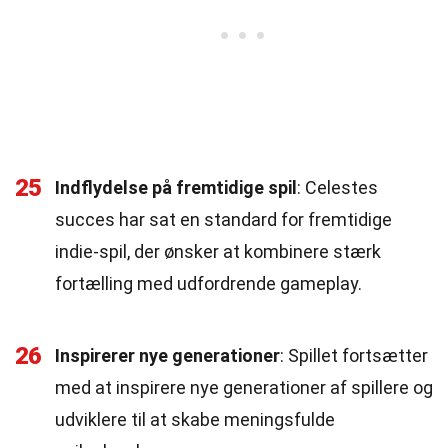
25
Indflydelse på fremtidige spil
: Celestes
succes har sat en standard for fremtidige
indie-spil, der ønsker at kombinere stærk
fortælling med udfordrende gameplay.
26
Inspirerer nye generationer
: Spillet fortsætter
med at inspirere nye generationer af spillere og
udviklere til at skabe meningsfulde