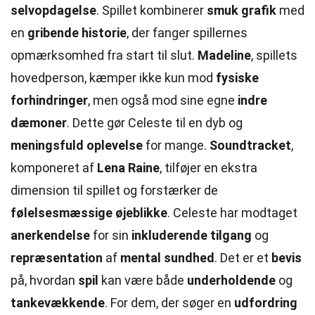
selvopdagelse
. Spillet kombinerer
smuk grafik
med
en
gribende historie
, der fanger spillernes
opmærksomhed fra start til slut.
Madeline
, spillets
hovedperson, kæmper ikke kun mod
fysiske
forhindringer
, men også mod sine egne
indre
dæmoner
. Dette gør Celeste til en dyb og
meningsfuld oplevelse
for mange.
Soundtracket
,
komponeret af
Lena Raine
, tilføjer en ekstra
dimension til spillet og forstærker de
følelsesmæssige øjeblikke
. Celeste har modtaget
anerkendelse
for sin
inkluderende tilgang
og
repræsentation
af
mental sundhed
. Det er et
bevis
på, hvordan
spil
kan være både
underholdende
og
tankevækkende
. For dem, der søger en
udfordring