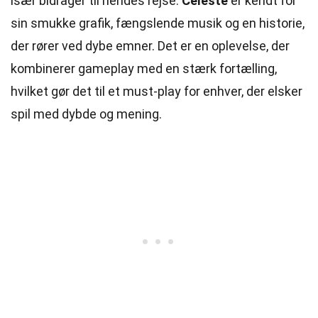
især bidrager til hendes rejse.
Celeste
er kendt for
sin smukke grafik, fængslende musik og en historie,
der rører ved dybe emner. Det er en oplevelse, der
kombinerer gameplay med en stærk fortælling,
hvilket gør det til et must-play for enhver, der elsker
spil med dybde og mening.