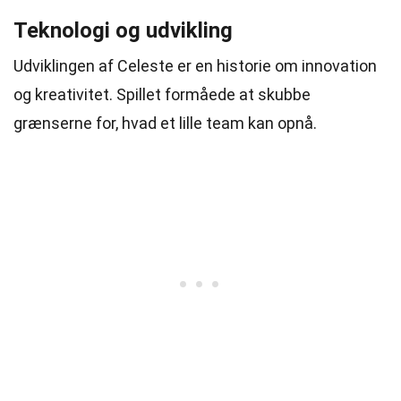
Teknologi og udvikling
Udviklingen af Celeste er en historie om innovation
og kreativitet. Spillet formåede at skubbe
grænserne for, hvad et lille team kan opnå.