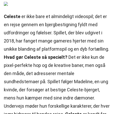
Celeste
er ikke bare et almindeligt videospil; det er
en rejse gennem en bjergbestigning fyldt med
udfordringer og følelser. Spillet, der blev udgivet i
2018, har fanget mange gameres hjerter med sin
unikke blanding af platformspil og en dyb fortælling.
Hvad gør Celeste så specielt?
Det er ikke kun de
pixel-perfekte hop og de kreative baner, men også
den måde, det adresserer mentale
sundhedstemaer på. Spillet følger Madeline, en ung
kvinde, der forsøger at bestige Celeste-bjerget,
mens hun kæmper med sine indre dæmoner.
Undervejs møder hun forskellige karakterer, der hver