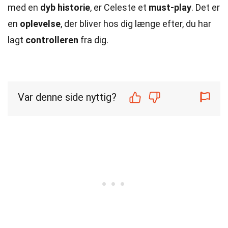
med en
dyb historie
, er Celeste et
must-play
. Det er
en
oplevelse
, der bliver hos dig længe efter, du har
lagt
controlleren
fra dig.
Var denne side nyttig?