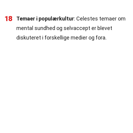
18
Temaer i populærkultur
: Celestes temaer om
mental sundhed og selvaccept er blevet
diskuteret i forskellige medier og fora.