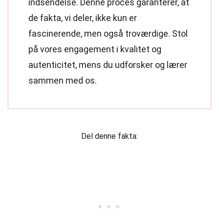
indsendelse. Denne proces garanterer, at
de fakta, vi deler, ikke kun er
fascinerende, men også troværdige. Stol
på vores engagement i kvalitet og
autenticitet, mens du udforsker og lærer
sammen med os.
Del denne fakta: