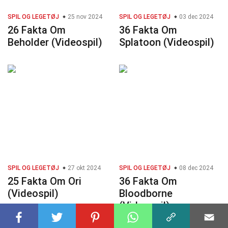
SPIL OG LEGETØJ
25 nov 2024
SPIL OG LEGETØJ
03 dec 2024
26 Fakta Om
36 Fakta Om
Beholder (Videospil)
Splatoon (Videospil)
SPIL OG LEGETØJ
27 okt 2024
SPIL OG LEGETØJ
08 dec 2024
25 Fakta Om Ori
36 Fakta Om
(Videospil)
Bloodborne
(Videospil)