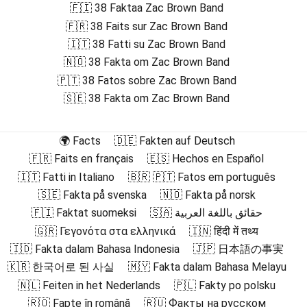
🇫🇮 38 Faktaa Zac Brown Band
🇫🇷 38 Faits sur Zac Brown Band
🇮🇹 38 Fatti su Zac Brown Band
🇳🇴 38 Fakta om Zac Brown Band
🇵🇹 38 Fatos sobre Zac Brown Band
🇸🇪 38 Fakta om Zac Brown Band
🌍 Facts
🇩🇪 Fakten auf Deutsch
🇫🇷 Faits en français
🇪🇸 Hechos en Español
🇮🇹 Fatti in Italiano
🇧🇷 🇵🇹 Fatos em português
🇸🇪 Fakta på svenska
🇳🇴 Fakta på norsk
🇫🇮 Faktat suomeksi
🇸🇦 حقائق باللغة العربية
🇬🇷 Γεγονότα στα ελληνικά
🇮🇳 हिंदी में तथ्य
🇮🇩 Fakta dalam Bahasa Indonesia
🇯🇵 日本語の事実
🇰🇷 한국어로 된 사실
🇲🇾 Fakta dalam Bahasa Melayu
🇳🇱 Feiten in het Nederlands
🇵🇱 Fakty po polsku
🇷🇴 Fapte în română
🇷🇺 Факты на русском