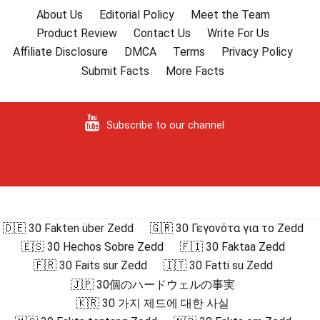
About Us
Editorial Policy
Meet the Team
Product Review
Contact Us
Write For Us
Affiliate Disclosure
DMCA
Terms
Privacy Policy
Submit Facts
More Facts
Subscribe to our channel
🇩🇪 30 Fakten über Zedd
🇬🇷 30 Γεγονότα για το Zedd
🇪🇸 30 Hechos Sobre Zedd
🇫🇮 30 Faktaa Zedd
🇫🇷 30 Faits sur Zedd
🇮🇹 30 Fatti su Zedd
🇯🇵 30個のハードウェルの事実
🇰🇷 30 가지 제드에 대한 사실