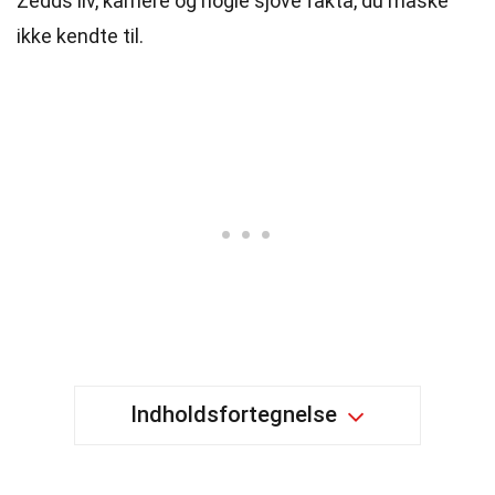
Zedds liv, karriere og nogle sjove fakta, du måske
ikke kendte til.
Indholdsfortegnelse