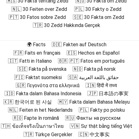
🇲🇸 30 Fakta tentang Zedd
🇳🇴 30 Fakta om Zedd
🇳🇱 30 Feiten over Zedd
🇵🇱 30 Fakty o Zedd
🇵🇹 30 Fatos sobre Zedd
🇸🇪 30 Fakta om Zedd
🇹🇷 30 Zedd Hakkında Gerçek
🌍 Facts
🇩🇪 Fakten auf Deutsch
🇫🇷 Faits en français
🇪🇸 Hechos en Español
🇮🇹 Fatti in Italiano
🇧🇷 🇵🇹 Fatos em português
🇸🇪 Fakta på svenska
🇳🇴 Fakta på norsk
🇫🇮 Faktat suomeksi
🇸🇦 حقائق باللغة العربية
🇬🇷 Γεγονότα στα ελληνικά
🇮🇳 हिंदी में तथ्य
🇮🇩 Fakta dalam Bahasa Indonesia
🇯🇵 日本語の事実
🇰🇷 한국어로 된 사실
🇲🇾 Fakta dalam Bahasa Melayu
🇳🇱 Feiten in het Nederlands
🇵🇱 Fakty po polsku
🇷🇴 Fapte în română
🇷🇺 Факты на русском
🇹🇭 ข้อเท็จจริงเป็นภาษาไทย
🇻🇳 Sự thật bằng tiếng Việt
🇹🇷 Türkçe Gerçekler
🇨🇳 中文事实