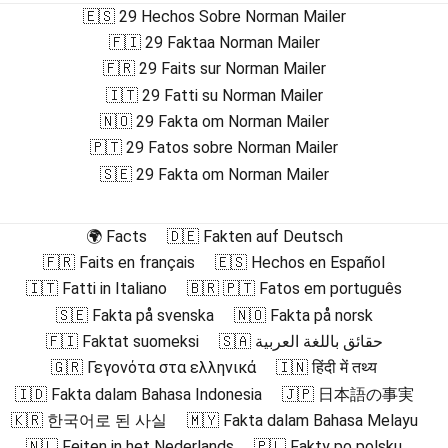
🇪🇸 29 Hechos Sobre Norman Mailer
🇫🇮 29 Faktaa Norman Mailer
🇫🇷 29 Faits sur Norman Mailer
🇮🇹 29 Fatti su Norman Mailer
🇳🇴 29 Fakta om Norman Mailer
🇵🇹 29 Fatos sobre Norman Mailer
🇸🇪 29 Fakta om Norman Mailer
🌍 Facts
🇩🇪 Fakten auf Deutsch
🇫🇷 Faits en français
🇪🇸 Hechos en Español
🇮🇹 Fatti in Italiano
🇧🇷 🇵🇹 Fatos em português
🇸🇪 Fakta på svenska
🇳🇴 Fakta på norsk
🇫🇮 Faktat suomeksi
🇸🇦 حقائق باللغة العربية
🇬🇷 Γεγονότα στα ελληνικά
🇮🇳 हिंदी में तथ्य
🇮🇩 Fakta dalam Bahasa Indonesia
🇯🇵 日本語の事実
🇰🇷 한국어로 된 사실
🇲🇾 Fakta dalam Bahasa Melayu
🇳🇱 Feiten in het Nederlands
🇵🇱 Fakty po polsku