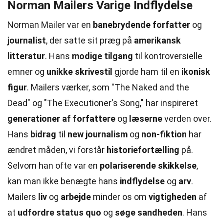
Norman Mailers Varige Indflydelse
Norman Mailer var en
banebrydende forfatter
og
journalist
, der satte sit præg på
amerikansk
litteratur
. Hans
modige tilgang
til kontroversielle
emner og
unikke skrivestil
gjorde ham til en
ikonisk
figur
. Mailers værker, som "The Naked and the
Dead" og "The Executioner's Song," har inspireret
generationer af forfattere
og
læserne
verden over.
Hans
bidrag
til
new journalism
og
non-fiktion
har
ændret måden, vi forstår
historiefortælling
på.
Selvom han ofte var en
polariserende skikkelse
,
kan man ikke benægte hans
indflydelse
og
arv
.
Mailers
liv
og
arbejde
minder os om
vigtigheden
af
at
udfordre status quo
og
søge sandheden
. Hans