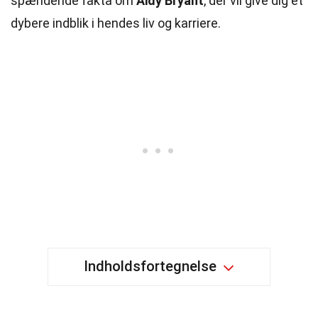
spændende fakta om
Aidy Bryant
, der vil give dig et
dybere indblik i hendes liv og karriere.
Indholdsfortegnelse