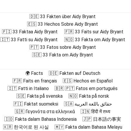
🇩🇪 33 Fakten über Aidy Bryant
🇪🇸 33 Hechos Sobre Aidy Bryant
🇫🇮 33 Faktaa Aidy Bryant
🇫🇷 33 Faits sur Aidy Bryant
🇮🇹 33 Fatti su Aidy Bryant
🇳🇴 33 Fakta om Aidy Bryant
🇵🇹 33 Fatos sobre Aidy Bryant
🇸🇪 33 Fakta om Aidy Bryant
🌍 Facts
🇩🇪 Fakten auf Deutsch
🇫🇷 Faits en français
🇪🇸 Hechos en Español
🇮🇹 Fatti in Italiano
🇧🇷 🇵🇹 Fatos em português
🇸🇪 Fakta på svenska
🇳🇴 Fakta på norsk
🇫🇮 Faktat suomeksi
🇸🇦 حقائق باللغة العربية
🇬🇷 Γεγονότα στα ελληνικά
🇮🇳 हिंदी में तथ्य
🇮🇩 Fakta dalam Bahasa Indonesia
🇯🇵 日本語の事実
🇰🇷 한국어로 된 사실
🇲🇾 Fakta dalam Bahasa Melayu