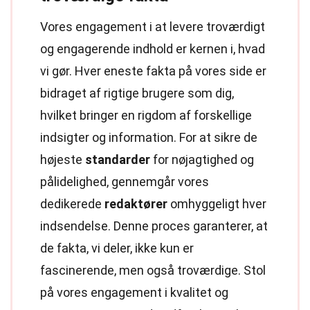
Vores engagement i at levere troværdigt
og engagerende indhold er kernen i, hvad
vi gør. Hver eneste fakta på vores side er
bidraget af rigtige brugere som dig,
hvilket bringer en rigdom af forskellige
indsigter og information. For at sikre de
højeste
standarder
for nøjagtighed og
pålidelighed, gennemgår vores
dedikerede
redaktører
omhyggeligt hver
indsendelse. Denne proces garanterer, at
de fakta, vi deler, ikke kun er
fascinerende, men også troværdige. Stol
på vores engagement i kvalitet og