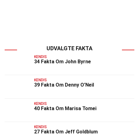
UDVALGTE FAKTA
KENDIS
34 Fakta Om John Byrne
KENDIS
39 Fakta Om Denny O'Neil
KENDIS
40 Fakta Om Marisa Tomei
KENDIS
27 Fakta Om Jeff Goldblum