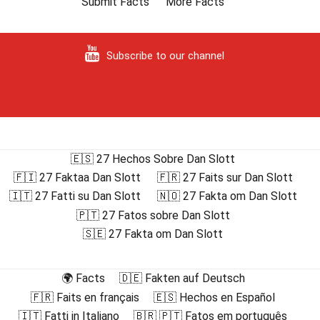
Submit Facts
More Facts
Subscribe to our channel
🇪🇸 27 Hechos Sobre Dan Slott
🇫🇮 27 Faktaa Dan Slott
🇫🇷 27 Faits sur Dan Slott
🇮🇹 27 Fatti su Dan Slott
🇳🇴 27 Fakta om Dan Slott
🇵🇹 27 Fatos sobre Dan Slott
🇸🇪 27 Fakta om Dan Slott
🌍 Facts
🇩🇪 Fakten auf Deutsch
🇫🇷 Faits en français
🇪🇸 Hechos en Español
🇮🇹 Fatti in Italiano
🇧🇷 🇵🇹 Fatos em português