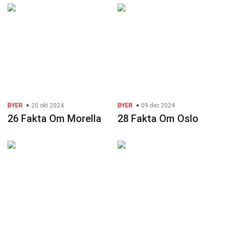
BYER
20 okt 2024
BYER
09 dec 2024
26 Fakta Om Morella
28 Fakta Om Oslo