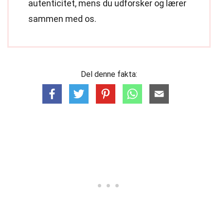
autenticitet, mens du udforsker og lærer
sammen med os.
Del denne fakta: