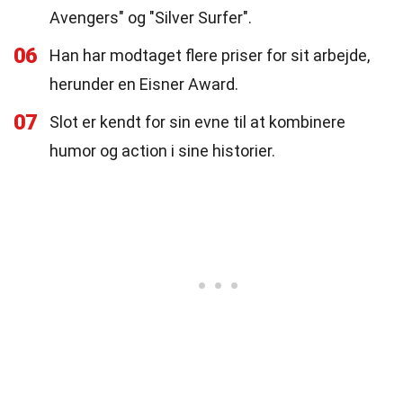
Avengers" og "Silver Surfer".
06
Han har modtaget flere priser for sit arbejde,
herunder en Eisner Award.
07
Slot er kendt for sin evne til at kombinere
humor og action i sine historier.