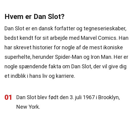
Hvem er Dan Slot?
Dan Slot er en dansk forfatter og tegneserieskaber,
bedst kendt for sit arbejde med Marvel Comics. Han
har skrevet historier for nogle af de mest ikoniske
superhelte, herunder Spider-Man og Iron Man. Her er
nogle spændende fakta om Dan Slot, der vil give dig
et indblik i hans liv og karriere.
01
Dan Slot blev født den 3. juli 1967 i Brooklyn,
New York.