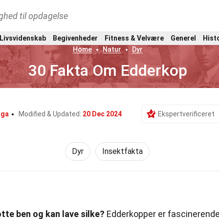
ghed til opdagelse
 Livsvidenskab
Begivenheder
Fitness & Velvære
Generel
Hist
Home
Natur
Dyr
30 Fakta Om Edderkop
aga
Modified & Updated:
20 Dec 2024
Ekspertverificeret
Dyr
Insektfakta
tte ben og kan lave silke?
Edderkopper er fascinerend