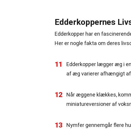
Edderkoppernes Liv
Edderkopper har en fascinerende l
Her er nogle fakta om deres livs
11
Edderkopper lægger æg i en
af æg varierer afhængigt af
12
Når æggene klækkes, kommer
miniatureversioner af voks
13
Nymfer gennemgår flere huds