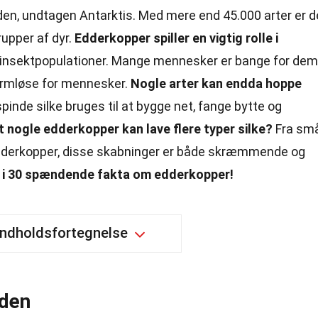
rden, undtagen Antarktis. Med mere end 45.000 arter er d
rupper af dyr.
Edderkopper spiller en vigtig rolle i
e insektpopulationer. Mange mennesker er bange for dem
armløse for mennesker.
Nogle arter kan endda hoppe
spinde silke bruges til at bygge net, fange bytte og
t nogle edderkopper kan lave flere typer silke?
Fra sm
edderkopper, disse skabninger er både skræmmende og
 i 30 spændende fakta om edderkopper!
Indholdsfortegnelse
den