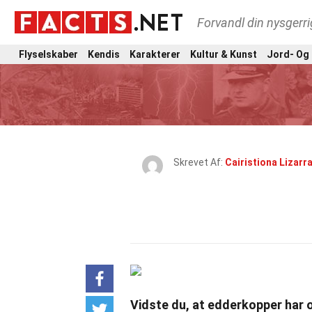
Forvandl din nysgerri
Flyselskaber
Kendis
Karakterer
Kultur & Kunst
Jord- Og
Skrevet Af:
Cairistiona Lizarr
Vidste du, at edderkopper har o