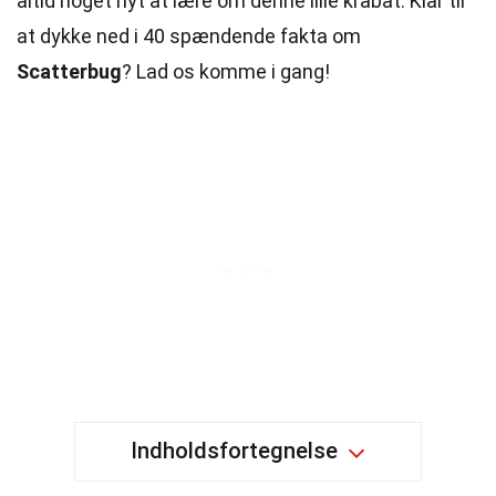
altid noget nyt at lære om denne lille krabat. Klar til
at dykke ned i 40 spændende fakta om
Scatterbug
? Lad os komme i gang!
Indholdsfortegnelse