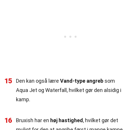
15
Den kan også lære
Vand-type angreb
som
Aqua Jet og Waterfall, hvilket gør den alsidig i
kamp.
16
Bruxish har en
høj hastighed
, hvilket gør det
muligt for den at angribe først i mange kampe.