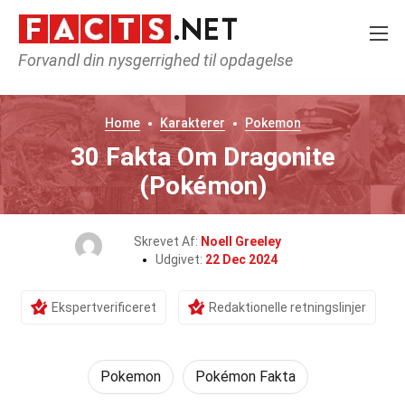
Forvandl din nysgerrighed til opdagelse
Home
Karakterer
Pokemon
30 Fakta Om Dragonite
(Pokémon)
Skrevet Af:
Noell Greeley
Udgivet:
22 Dec 2024
Ekspertverificeret
Redaktionelle retningslinjer
Pokemon
Pokémon Fakta