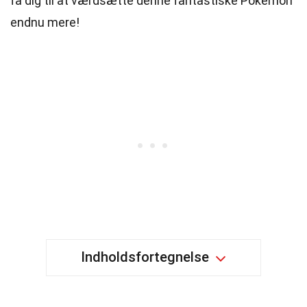
få dig til at værdsætte denne fantastiske Pokémon
endnu mere!
Indholdsfortegnelse