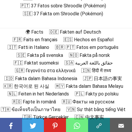
🇵🇹 37 Fatos sobre Shroodle (Pokémon)
🇸🇪 37 Fakta om Shroodle (Pokémon)
🌍 Facts
🇩🇪 Fakten auf Deutsch
🇫🇷 Faits en français
🇪🇸 Hechos en Español
🇮🇹 Fatti in Italiano
🇧🇷 🇵🇹 Fatos em português
🇸🇪 Fakta på svenska
🇳🇴 Fakta på norsk
🇫🇮 Faktat suomeksi
🇸🇦 حقائق باللغة العربية
🇬🇷 Γεγονότα στα ελληνικά
🇮🇳 हिंदी में तथ्य
🇮🇩 Fakta dalam Bahasa Indonesia
🇯🇵 日本語の事実
🇰🇷 한국어로 된 사실
🇲🇾 Fakta dalam Bahasa Melayu
🇳🇱 Feiten in het Nederlands
🇵🇱 Fakty po polsku
🇷🇴 Fapte în română
🇷🇺 Факты на русском
🇹🇭 ข้อเท็จจริงเป็นภาษาไทย
🇻🇳 Sự thật bằng tiếng Việt
🇹🇷 Türkçe Gerçekler
🇨🇳 中文事实