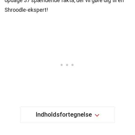
opdage 37 spændende fakta, der vil gøre dig til en
Shroodle-ekspert!
Indholdsfortegnelse