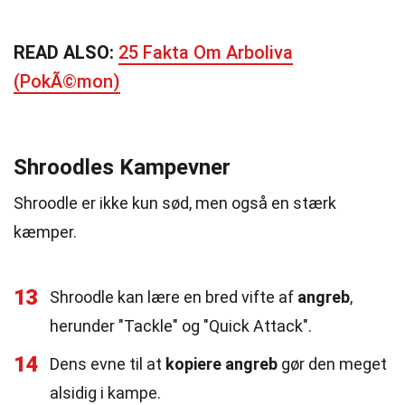
READ ALSO:
25 Fakta Om Arboliva
(PokÃ©mon)
Shroodles Kampevner
Shroodle er ikke kun sød, men også en stærk
kæmper.
13
Shroodle kan lære en bred vifte af
angreb
,
herunder "Tackle" og "Quick Attack".
14
Dens evne til at
kopiere angreb
gør den meget
alsidig i kampe.