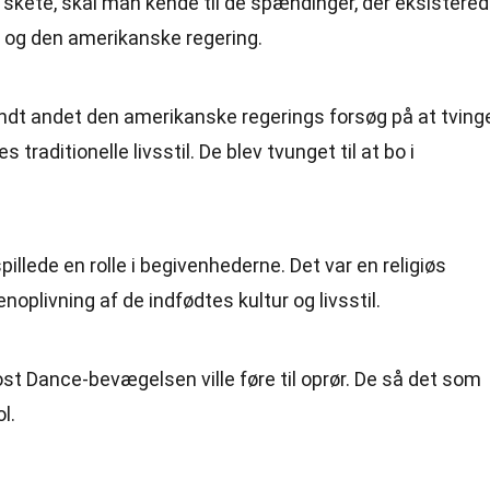
 skete, skal man kende til de spændinger, der eksistere
 og den amerikanske regering.
dt andet den amerikanske regerings forsøg på at tving
s traditionelle livsstil. De blev tvunget til at bo i
lede en rolle i begivenhederne. Det var en religiøs
oplivning af de indfødtes kultur og livsstil.
st Dance-bevægelsen ville føre til oprør. De så det som
l.