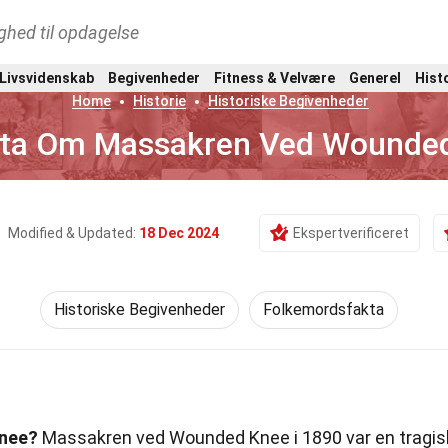
ghed til opdagelse
 Livsvidenskab
Begivenheder
Fitness & Velvære
Generel
Hist
Home
Historie
Historiske Begivenheder
kta Om Massakren Ved Wounde
Modified & Updated:
18 Dec 2024
Ekspertverificeret
Historiske Begivenheder
Folkemordsfakta
Knee?
Massakren ved Wounded Knee i 1890 var en tragis