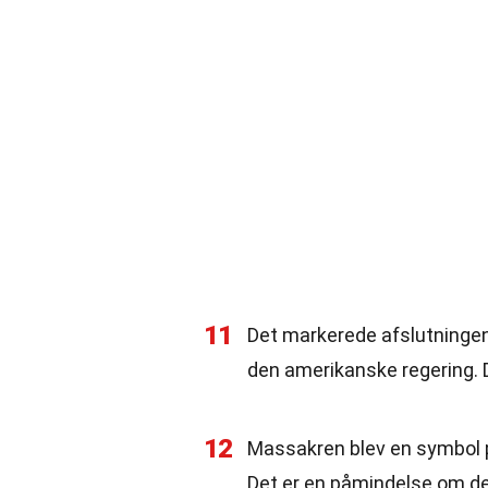
11
Det markerede afslutning
den amerikanske regering. D
12
Massakren blev en symbol p
Det er en påmindelse om de 