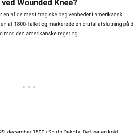
 ved Wounded Knee?
en af de mest tragiske begivenheder i amerikansk
ngen af 1800-tallet og markerede en brutal afslutning på 
d mod den amerikanske regering.
9. december 1890 i South Dakota. Det var en kold