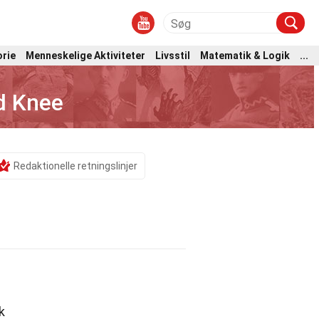
orie
Menneskelige Aktiviteter
Livsstil
Matematik & Logik
...
d Knee
Redaktionelle retningslinjer
k