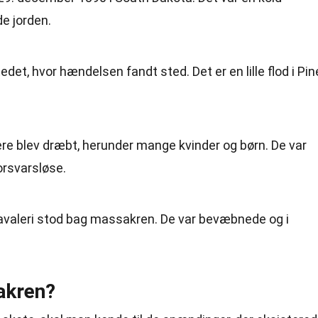
e jorden.
et, hvor hændelsen fandt sted. Det er en lille flod i Pin
re blev dræbt, herunder mange kvinder og børn. De var
rsvarsløse.
valeri stod bag massakren. De var bevæbnede og i
akren?