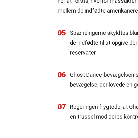
For at forstå, hvorfor massakren
mellem de indfødte amerikanere
05
Spændingerne skyldtes blan
de indfødte til at opgive dere
reservater.
06
Ghost Dance-bevægelsen spil
bevægelse, der lovede en gen
07
Regeringen frygtede, at Gho
en trussel mod deres kontro