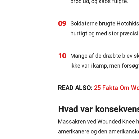
brød ud, og kaos fulgte.
09
Soldaterne brugte Hotchkis
hurtigt og med stor præcisi
10
Mange af de dræbte blev sku
ikke var i kamp, men forsøgt
READ ALSO:
25 Fakta Om Wo
Hvad var konsekven
Massakren ved Wounded Knee ha
amerikanere og den amerikanske