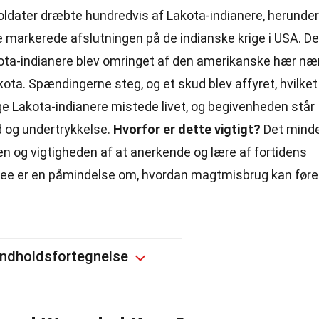
ldater dræbte hundredvis af Lakota-indianere, herunder
 markerede afslutningen på de indianske krige i USA. De
ota-indianere blev omringet af den amerikanske hær næ
ta. Spændingerne steg, og et skud blev affyret, hvilket
ge Lakota-indianere mistede livet, og begivenheden står
 og undertrykkelse.
Hvorfor er dette vigtigt?
Det mind
ien og vigtigheden af at anerkende og lære af fortidens
ee er en påmindelse om, hvordan magtmisbrug kan føre
Indholdsfortegnelse