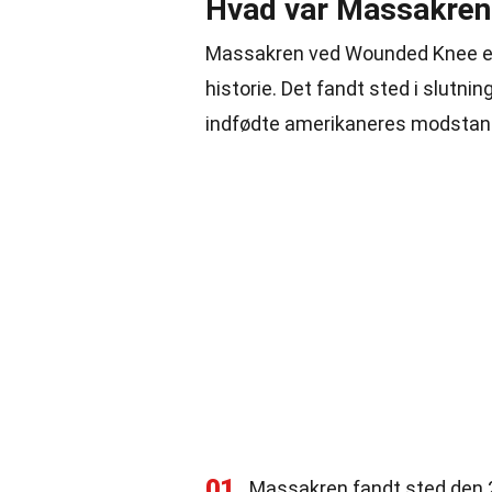
Hvad var Massakren
Massakren ved Wounded Knee er 
historie. Det fandt sted i slutni
indfødte amerikaneres modstan
01
Massakren fandt sted den 2