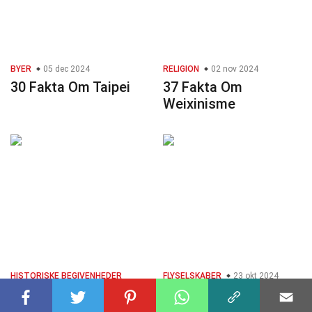
BYER
05 dec 2024
RELIGION
02 nov 2024
30 Fakta Om Taipei
37 Fakta Om
Weixinisme
HISTORISKE BEGIVENHEDER
FLYSELSKABER
23 okt 2024
31 Fakta Om Air
13 dec 2024
28 Fakta Om
Caraïbes Atlantique