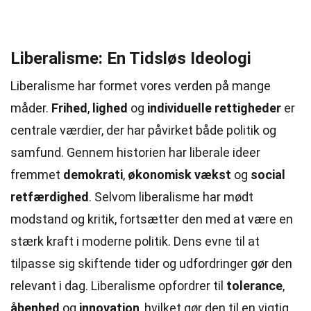
Liberalisme: En Tidsløs Ideologi
Liberalisme har formet vores verden på mange
måder.
Frihed
,
lighed
og
individuelle rettigheder
er
centrale værdier, der har påvirket både politik og
samfund. Gennem historien har liberale ideer
fremmet
demokrati
,
økonomisk vækst
og
social
retfærdighed
. Selvom liberalisme har mødt
modstand og kritik, fortsætter den med at være en
stærk kraft i moderne politik. Dens evne til at
tilpasse sig skiftende tider og udfordringer gør den
relevant i dag. Liberalisme opfordrer til
tolerance
,
åbenhed
og
innovation
, hvilket gør den til en vigtig