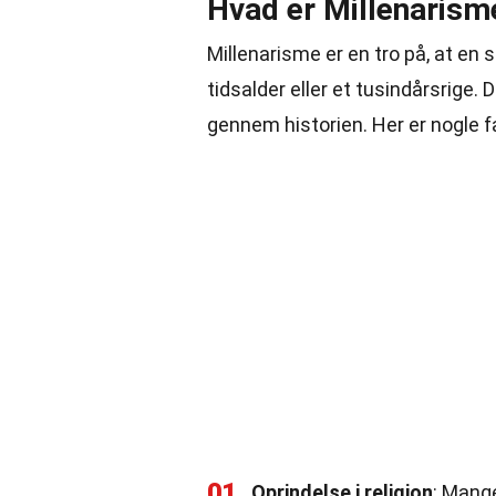
Hvad er Millenarism
Millenarisme er en tro på, at en 
tidsalder eller et tusindårsrige. 
gennem historien. Her er nogle 
01
Oprindelse i religion
: Mange