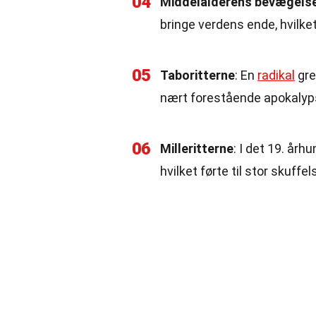
04
Middelalderens bevægels
bringe verdens ende, hvilket
05
Taboritterne
: En
radikal
gre
nært forestående apokalyp
06
Milleritterne
: I det 19. år
hvilket førte til stor skuff