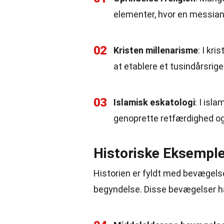
elementer, hvor en messians
02
Kristen millenarisme
: I kr
at etablere et tusindårsrig
03
Islamisk eskatologi
: I is
genoprette retfærdighed og
Historiske Eksemple
Historien er fyldt med bevægelse
begyndelse. Disse bevægelser har