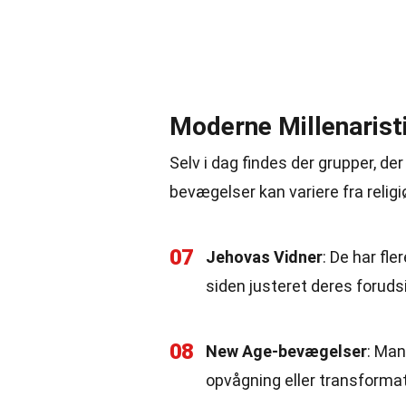
Moderne Millenarist
Selv i dag findes der grupper, d
bevægelser kan variere fra religi
07
Jehovas Vidner
: De har fl
siden justeret deres forudsi
08
New Age-bevægelser
: Ma
opvågning eller transform