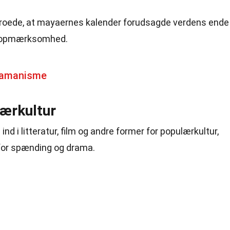
roede, at mayaernes kalender forudsagde verdens ende 
al opmærksomhed.
hamanisme
lærkultur
nd i litteratur, film og andre former for populærkultur,
for spænding og drama.