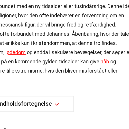
rbundet med en ny tidsalder eller tusindårsrige. Denne id
eligioner, hvor den ofte indebærer en forventning om en
siansk figur, der vil bringe fred og retfærdighed. I
ofte forbundet med Johannes' Åbenbaring, hvor der tal
et er ikke kun i kristendommen, at denne tro findes.
am,
jødedom
og endda i sekulære bevægelser, der søger 
 på en kommende gylden tidsalder kan give
håb
og
e til ekstremisme, hvis den bliver misforstået eller
Indholdsfortegnelse