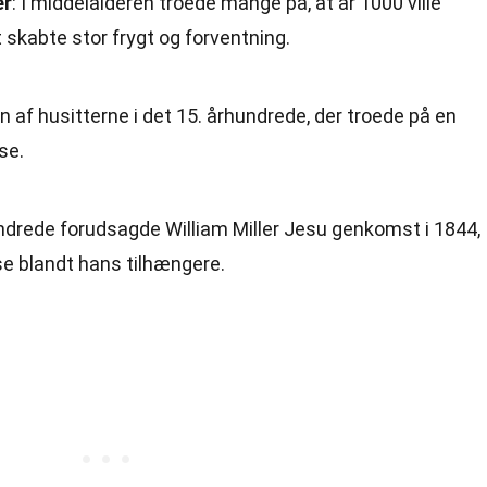
er
: I middelalderen troede mange på, at år 1000 ville
 skabte stor frygt og forventning.
n af husitterne i det 15. århundrede, der troede på en
se.
hundrede forudsagde William Miller Jesu genkomst i 1844,
else blandt hans tilhængere.