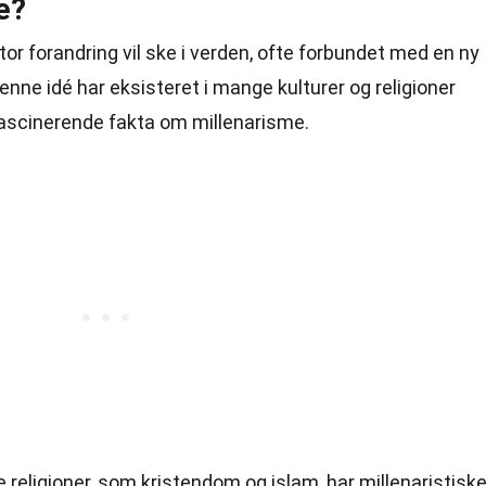
e?
stor forandring vil ske i verden, ofte forbundet med en ny
Denne idé har eksisteret i mange kulturer og religioner
fascinerende fakta om millenarisme.
 religioner, som kristendom og islam, har millenaristisk