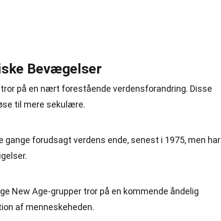
iske Bevægelser
er tror på en nært forestående verdensforandring. Disse
øse til mere sekulære.
ere gange forudsagt verdens ende, senest i 1975, men har
gelser.
nge New Age-grupper tror på en kommende åndelig
ation af menneskeheden.