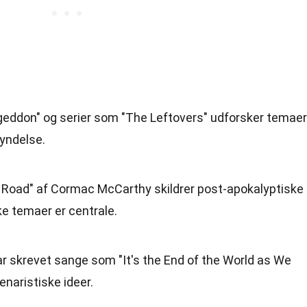
geddon" og serier som "The Leftovers" udforsker temaer
yndelse.
 Road" af Cormac McCarthy skildrer post-apokalyptiske
ke temaer er centrale.
ar skrevet sange som "It's the End of the World as We
lenaristiske ideer.