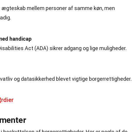
et ægteskab mellem personer af samme køn, men
adig.
 med handicap
abilities Act (ADA) sikrer adgang og lige muligheder.
rivatliv og datasikkerhed blevet vigtige borgerrettigheder.
rdier
umenter
e i beskyttelsen af borgerrettigheder. Her er nogle af de