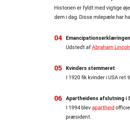
Historien er fyldt med vigtige øj
dem i dag. Disse milepæle har ha
04
Emancipationserklæringen
Udstedt af
Abraham Lincol
05
Kvinders stemmeret
I 1920 fik kvinder i USA re
06
Apartheidens afslutning i 
I 1994 blev
apartheid
offici
præsident.