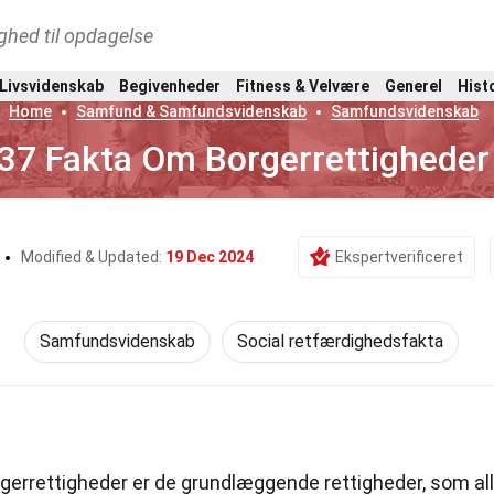
ghed til opdagelse
 Livsvidenskab
Begivenheder
Fitness & Velvære
Generel
Hist
Home
Samfund & Samfundsvidenskab
Samfundsvidenskab
37 Fakta Om Borgerrettigheder
Modified & Updated:
19 Dec 2024
Ekspertverificeret
Samfundsvidenskab
Social retfærdighedsfakta
gerrettigheder er de grundlæggende rettigheder, som al