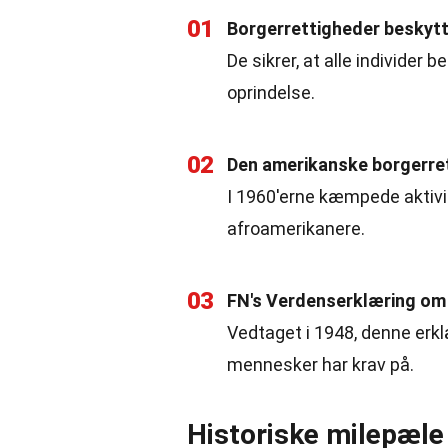
01
Borgerrettigheder beskytt
De sikrer, at alle individer b
oprindelse.
02
Den amerikanske borgerr
I 1960'erne kæmpede aktivist
afroamerikanere.
03
FN's Verdenserklæring om
Vedtaget i 1948, denne erk
mennesker har krav på.
Historiske milepæle 