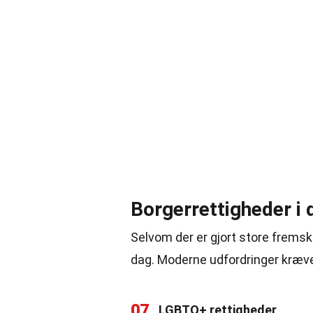
Borgerrettigheder i 
Selvom der er gjort store fremskr
dag. Moderne udfordringer kræv
07
LGBTQ+ rettigheder