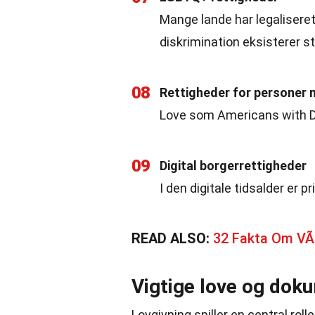
Mange lande har legaliser
diskrimination eksisterer st
08
Rettigheder for personer
Love som Americans with Dis
09
Digital borgerrettigheder
I den digitale tidsalder er p
READ ALSO:
32 Fakta Om VÃ¦
Vigtige love og dok
Lovgivning spiller en central roll