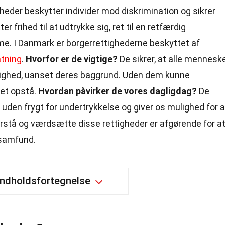
igheder beskytter individer mod diskrimination og sikrer
er frihed til at udtrykke sig, ret til en retfærdig
mme. I Danmark er borgerrettighederne beskyttet af
atning
.
Hvorfor er de vigtige?
De sikrer, at alle mennesk
ghed, uanset deres baggrund. Uden dem kunne
et opstå.
Hvordan påvirker de vores dagligdag?
De
liv uden frygt for undertrykkelse og giver os mulighed for a
orstå og værdsætte disse rettigheder er afgørende for a
 samfund.
Indholdsfortegnelse