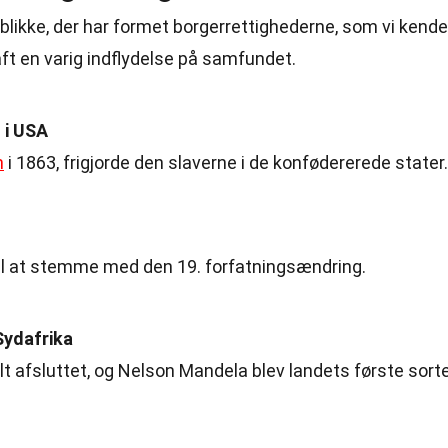
eblikke, der har formet borgerrettighederne, som vi kende
ft en varig indflydelse på samfundet.
 i USA
n
i 1863, frigjorde den slaverne i de konfødererede stater.
t til at stemme med den 19. forfatningsændring.
Sydafrika
elt afsluttet, og Nelson Mandela blev landets første sort