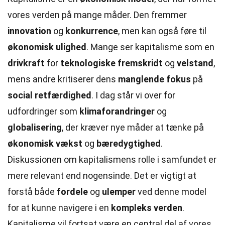
vores verden på mange måder. Den fremmer
innovation
og
konkurrence
, men kan også føre til
økonomisk ulighed
. Mange ser kapitalisme som en
drivkraft
for
teknologiske fremskridt
og
velstand
,
mens andre kritiserer dens
manglende fokus
på
social retfærdighed
. I dag står vi over for
udfordringer som
klimaforandringer
og
globalisering
, der kræver nye måder at tænke på
økonomisk vækst
og
bæredygtighed
.
Diskussionen om kapitalismens rolle i samfundet er
mere relevant end nogensinde. Det er vigtigt at
forstå både
fordele
og
ulemper
ved denne model
for at kunne navigere i en
kompleks verden
.
Kapitalisme vil fortsat være en central del af vores