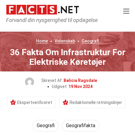
Forvandl din nysgerrighed til opdagelse
Home
Videnskab
Geografi
36 Fakta Om Infrastruktur For
Elektriske Køretøjer
Skrevet Af:
Belicia Ragsdale
Udgivet:
19 Nov 2024
Ekspertverificeret
Redaktionelle retningslinjer
Geografi
Geografifakta