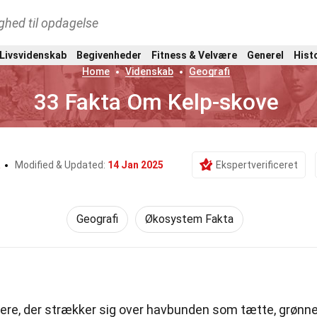
ghed til opdagelse
 Livsvidenskab
Begivenheder
Fitness & Velvære
Generel
Hist
Home
Videnskab
Geografi
33 Fakta Om Kelp-skove
a
Modified & Updated:
14 Jan 2025
Ekspertverificeret
Geografi
Økosystem Fakta
ere, der strækker sig over havbunden som tætte, grønn