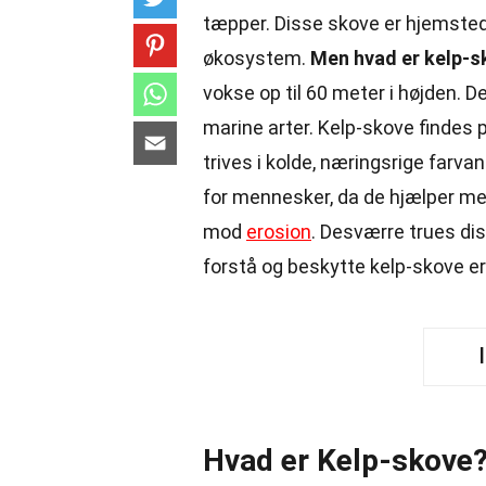
tæpper. Disse skove er hjemsted fo
økosystem.
Men hvad er kelp-s
vokse op til 60 meter i højden. D
marine arter. Kelp-skove findes 
trives i kolde, næringsrige farva
for mennesker, da de hjælper me
mod
erosion
. Desværre trues di
forstå og beskytte kelp-skove e
Hvad er Kelp-skove