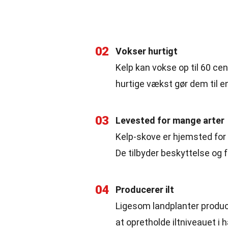
02
Vokser hurtigt
Kelp kan vokse op til 60 ce
hurtige vækst gør dem til en
03
Levested for mange arter
Kelp-skove er hjemsted for e
De tilbyder beskyttelse og 
04
Producerer ilt
Ligesom landplanter produce
at opretholde iltniveauet i h