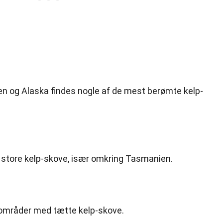
en og Alaska findes nogle af de mest berømte kelp-
å store kelp-skove, især omkring Tasmanien.
områder med tætte kelp-skove.