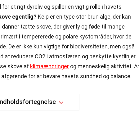
r et rigt dyreliv og spiller en vigtig rolle i havets
kove egentlig?
Kelp er en type stor brun alge, der kan
e danner tætte skove, der giver ly og føde til mange
primært i tempererede og polare kystområder, hvor de
nde. De er ikke kun vigtige for biodiversiteten, men også
d at reducere CO2 i atmosfæren og beskytte kystlinjer
sse skove af
klimaændringer
og menneskelig aktivitet. A
r afgørende for at bevare havets sundhed og balance.
Indholdsfortegnelse
?