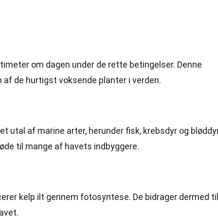
ntimeter om dagen under de rette betingelser. Denne
 af de hurtigst voksende planter i verden.
t utal af marine arter, herunder fisk, krebsdyr og bløddyr
føde til mange af havets indbyggere.
rer kelp ilt gennem fotosyntese. De bidrager dermed ti
avet.