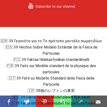
Subscribe to our channel
🇬🇷 39 Γεγονότα για το Το πρότυπο μοντέλο σωματιδίων
🇪🇸 39 Hechos Sobre Modelo Estándar de la Física de
Partículas
🇫🇮 39 Faktaa Hiukkasfysiikan standardimalli
🇫🇷 39 Faits sur Modèle standard de la physique des
particules
🇮🇹 39 Fatti su Modello Standard della Fisica delle
Particelle
🇯🇵 38個のレプトンの事実
🇲🇸 39 Fakta tentang Model piawai fizik zarah
🇳🇴 39 Fakta om Standardmodell for partikkelfysikk