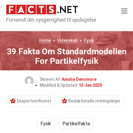
Forvandl din nysgerrighed til opdagelse
Home
Videnskab
Fysik
39 Fakta Om Standardmodellen
For Partikelfysik
Skrevet Af:
Amalia Densmore
Modified & Updated:
15 Jan 2025
Ekspertverificeret
Redaktionelle retningslinjer
Fysik
Partikelfakta