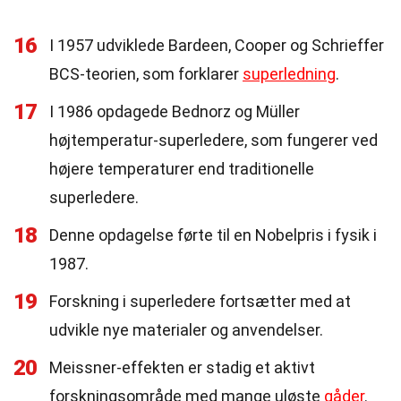
16
I 1957 udviklede Bardeen, Cooper og Schrieffer
BCS-teorien, som forklarer
superledning
.
17
I 1986 opdagede Bednorz og Müller
højtemperatur-superledere, som fungerer ved
højere temperaturer end traditionelle
superledere.
18
Denne opdagelse førte til en Nobelpris i fysik i
1987.
19
Forskning i superledere fortsætter med at
udvikle nye materialer og anvendelser.
20
Meissner-effekten er stadig et aktivt
forskningsområde med mange uløste
gåder
.