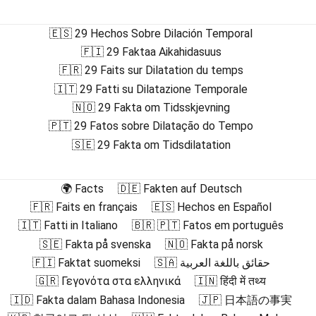
🇪🇸 29 Hechos Sobre Dilación Temporal
🇫🇮 29 Faktaa Aikahidasuus
🇫🇷 29 Faits sur Dilatation du temps
🇮🇹 29 Fatti su Dilatazione Temporale
🇳🇴 29 Fakta om Tidsskjevning
🇵🇹 29 Fatos sobre Dilatação do Tempo
🇸🇪 29 Fakta om Tidsdilatation
🌍 Facts
🇩🇪 Fakten auf Deutsch
🇫🇷 Faits en français
🇪🇸 Hechos en Español
🇮🇹 Fatti in Italiano
🇧🇷 🇵🇹 Fatos em português
🇸🇪 Fakta på svenska
🇳🇴 Fakta på norsk
🇫🇮 Faktat suomeksi
🇸🇦 حقائق باللغة العربية
🇬🇷 Γεγονότα στα ελληνικά
🇮🇳 हिंदी में तथ्य
🇮🇩 Fakta dalam Bahasa Indonesia
🇯🇵 日本語の事実