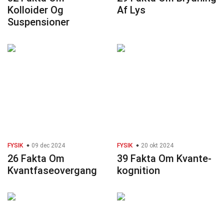
Kolloider Og
Af Lys
Suspensioner
FYSIK
09 dec 2024
FYSIK
20 okt 2024
26 Fakta Om
39 Fakta Om Kvante-
Kvantfaseovergang
kognition