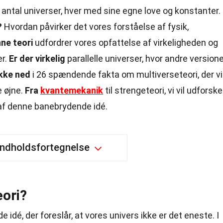
 antal universer, hver med sine egne love og konstanter.
?
Hvordan påvirker det vores forståelse af fysik,
ne teori
udfordrer vores opfattelse af virkeligheden og
er.
Er der virkelig
parallelle universer, hvor andre version
kke ned
i 26 spændende fakta om multiverseteori, der vi
e øjne.
Fra
kvantemekanik
til strengeteori, vi vil udforske
af denne banebrydende idé.
Indholdsfortegnelse
eori?
 idé, der foreslår, at vores univers ikke er det eneste. I