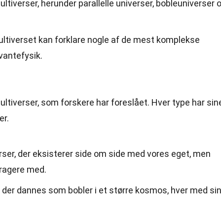
multiverser, herunder parallelle universer, bobleuniverser 
ultiverset kan forklare nogle af de mest komplekse
vantefysik.
 multiverser, som forskere har foreslået. Hver type har sin
er.
verser, der eksisterer side om side med vores eget, men
eragere med.
, der dannes som bobler i et større kosmos, hver med si