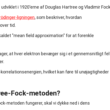
dviklet i 1920'erne af Douglas Hartree og Vladimir Fock
ödinger-ligningen
, som beskriver, hvordan
over tid.
aldet "mean field approximation" for at forenkle
r, at hver elektron bevæger sig i et gennemsnitligt fel
er.
orrelationsenergien, hvilket kan føre til unøjagtigheder 
tree-Fock-metoden?
ock-metoden fungerer, skal vi dykke ned i dens