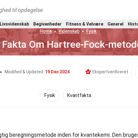
ghed til opdagelse
 Livsvidenskab
Begivenheder
Fitness & Velvære
Generel
Hist
Home
Videnskab
Fysik
 Fakta Om Hartree-Fock-metod
Modified & Updated:
19 Dec 2024
Ekspertverificeret
Fysik
Kvantfakta
igtig beregningsmetode inden for kvantekemi. Den bruge