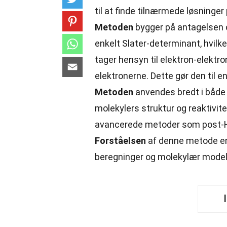
til at finde tilnærmede løsninge
Metoden
bygger på antagelsen 
enkelt Slater-determinant, hvil
tager hensyn til elektron-elektr
elektronerne. Dette gør den til e
Metoden
anvendes bredt i både
molekylers struktur og reaktivite
avancerede metoder som post-Ha
Forståelsen
af denne metode er
beregninger og molekylær modell