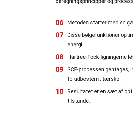
beregningsprincipper og process
06
Metoden starter med en gæt
07
Disse bølgefunktioner opti
energi.
08
Hartree-Fock-ligningerne lø
09
SCF-processen gentages, in
forudbestemt tærskel.
10
Resultatet er en sæt af opt
tilstande.