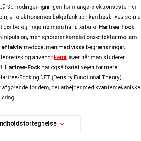
r på Schrödinger-ligningen for mange-elektronsystemer.
om, at elektronernes bølgefunktion kan beskrives som 
ket gør beregningerne mere håndterbare.
Hartree-Fock
on-repulsion, men ignorerer korrelationseffekter mellem
n
effektiv
metode, men med visse begrænsninger.
 teoretisk og anvendt
kemi
, især når man studerer
t.
Hartree-Fock
har også banet vejen for mere
rtree-Fock og DFT (Density Functional Theory).
 afgørende for dem, der arbejder med kvantemekaniske
ering.
Indholdsfortegnelse