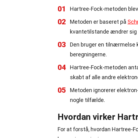
01
Hartree-Fock-metoden blev u
02
Metoden er baseret på
Schr
kvantetilstande ændrer sig 
03
Den bruger en tilnærmelse k
beregningerne.
04
Hartree-Fock-metoden antage
skabt af alle andre elektron
05
Metoden ignorerer elektron-k
nogle tilfælde.
Hvordan virker Har
For at forstå, hvordan Hartree-F