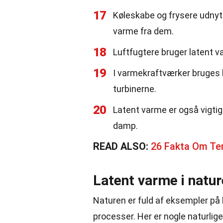
17
Køleskabe og frysere udnytt
varme fra dem.
18
Luftfugtere bruger latent v
19
I varmekraftværker bruges l
turbinerne.
20
Latent varme er også vigtig
damp.
READ ALSO:
26 Fakta Om Ter
Latent varme i natu
Naturen er fuld af eksempler på l
processer. Her er nogle naturlig