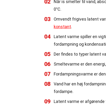
02
Når is smelter til vand, ab
0°C.
03
Omvendt frigives latent varm
konstant
.
04
Latent varme spiller en vigt
fordampning og kondensati
05
Der findes to typer latent
06
Smeltevarme er den energi, 
07
Fordampningsvarme er den e
08
Vand har en høj fordampning
fordampe.
09
Latent varme er afgørende 