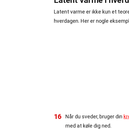
Latent varme i hver
Latent varme er ikke kun et teor
hverdagen. Her er nogle eksempl
16
Når du sveder, bruger din
kr
med at køle dig ned.