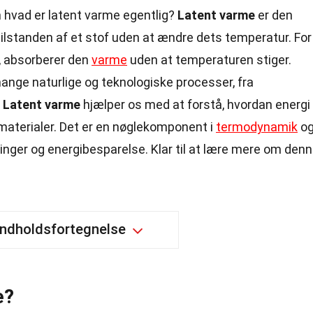
n hvad er latent varme egentlig?
Latent varme
er den
tilstanden af et stof uden at ændre dets temperatur. For
d, absorberer den
varme
uden at temperaturen stiger.
nge naturlige og teknologiske processer, fra
.
Latent varme
hjælper os med at forstå, hvordan energi
e materialer. Det er en nøglekomponent i
termodynamik
o
ndringer og energibesparelse. Klar til at lære mere om den
Indholdsfortegnelse
e?