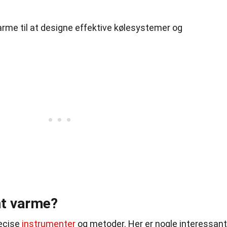
varme til at designe effektive kølesystemer og
nt varme?
æcise
instrumenter
og metoder. Her er nogle interessan