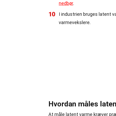
nedbør
.
10
I industrien bruges latent 
varmevekslere.
Hvordan måles late
At måle latent varme kræver pr