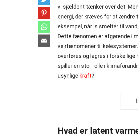
vi sjældent tænker over det. Me
energi, der kræves for at ændre 
eksempel, når is smelter til van
Dette fænomen er afgørende i ma
vejrfænomener til kølesystemer
overføres og lagres i forskellig
spiller en stor rolle i klimafora
usynlige
kraft
?
Hvad er latent varm