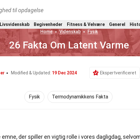
ghed til opdagelse
 Livsvidenskab
Begivenheder
Fitness & Velvære
Generel
Hist
Home
Videnskab
Fysik
26 Fakta Om Latent Varme
er
Modified & Updated:
19 Dec 2024
Ekspertverificeret
Fysik
Termodynamikkens Fakta
emne, der spiller en vigtig rolle i vores dagligdag, selvo