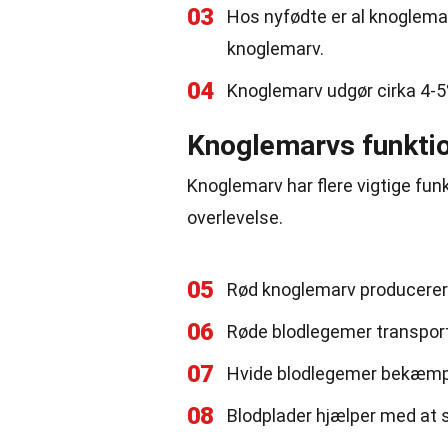
03
Hos nyfødte er al knoglema
knoglemarv.
04
Knoglemarv udgør cirka 4-
Knoglemarvs funkti
Knoglemarv har flere vigtige fun
overlevelse.
05
Rød knoglemarv producerer
06
Røde blodlegemer transporter
07
Hvide blodlegemer bekæmp
08
Blodplader hjælper med at s