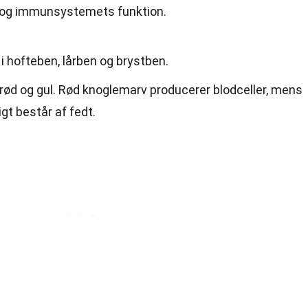
er og immunsystemets funktion.
 hofteben, lårben og brystben.
 rød og gul. Rød knoglemarv producerer blodceller, mens
t består af fedt.