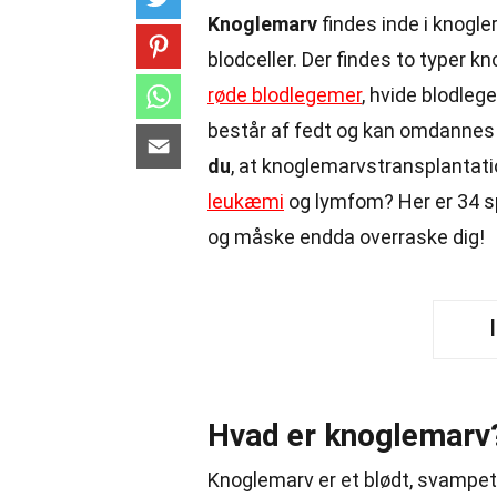
Knoglemarv
findes inde i knogler
blodceller. Der findes to typer 
røde blodlegemer
, hvide blodle
består af fedt og kan omdannes t
du
, at knoglemarvstransplantat
leukæmi
og lymfom? Her er 34 s
og måske endda overraske dig!
Hvad er knoglemarv
Knoglemarv er et blødt, svampet 