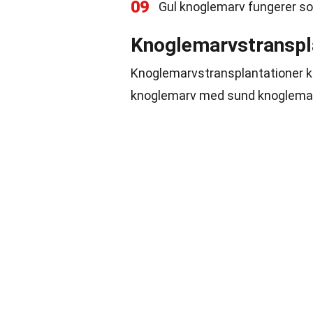
09
Gul knoglemarv fungerer som
Knoglemarvstranspl
Knoglemarvstransplantationer kan
knoglemarv med sund knoglemarv