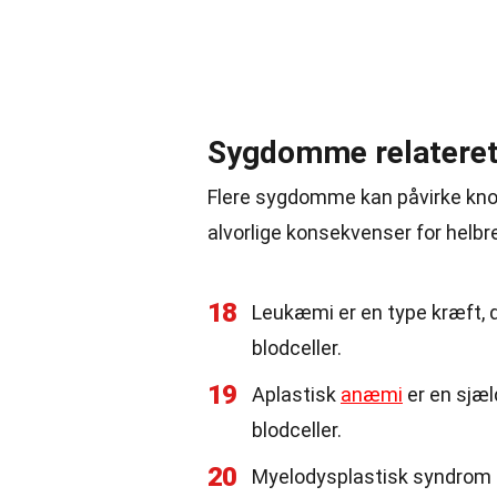
Sygdomme relateret 
Flere sygdomme kan påvirke knog
alvorlige konsekvenser for helbr
18
Leukæmi er en type kræft, d
blodceller.
19
Aplastisk
anæmi
er en sjæ
blodceller.
20
Myelodysplastisk syndrom 