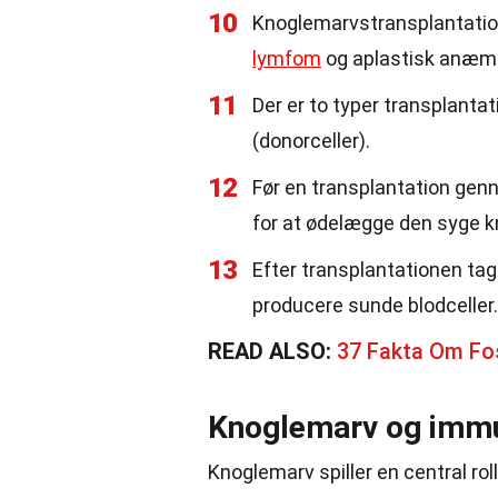
10
Knoglemarvstransplantatio
lymfom
og aplastisk anæmi
11
Der er to typer transplantat
(donorceller).
12
Før en transplantation gen
for at ødelægge den syge k
13
Efter transplantationen tag
producere sunde blodceller.
READ ALSO:
37 Fakta Om Fo
Knoglemarv og imm
Knoglemarv spiller en central ro