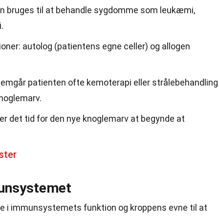
n bruges til at behandle sygdomme som leukæmi,
.
ioner: autolog (patientens egne celler) og allogen
nemgår patienten ofte kemoterapi eller strålebehandling
noglemarv.
er det tid for den nye knoglemarv at begynde at
ster
unsystemet
lle i immunsystemets funktion og kroppens evne til at