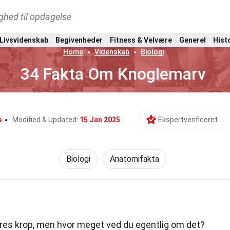
ghed til opdagelse
 Livsvidenskab
Begivenheder
Fitness & Velvære
Generel
Hist
Home
Videnskab
Biologi
34 Fakta Om Knoglemarv
s
Modified & Updated:
15 Jan 2025
Ekspertverificeret
Biologi
Anatomifakta
ores krop, men hvor meget ved du egentlig om det?