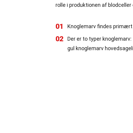
rolle i produktionen af blodcell
01
Knoglemarv findes primært i
02
Der er to typer knoglemarv:
gul knoglemarv hovedsagelig