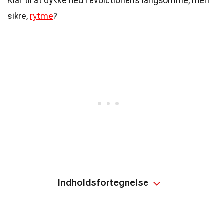
Klar til at dykke ned i evolutionens langsomme, men
sikre,
rytme
?
Indholdsfortegnelse