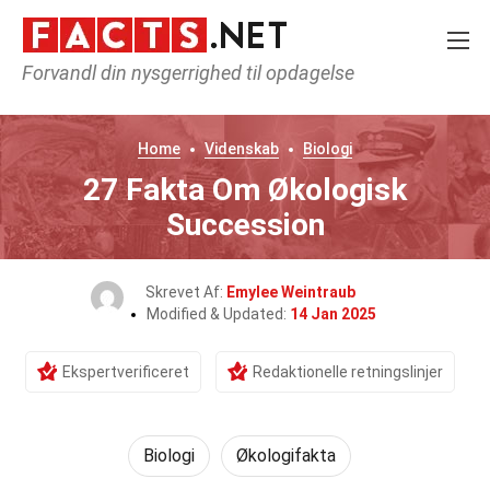
Forvandl din nysgerrighed til opdagelse
Home
Videnskab
Biologi
27 Fakta Om Økologisk
Succession
Skrevet Af:
Emylee Weintraub
Modified & Updated:
14 Jan 2025
Ekspertverificeret
Redaktionelle retningslinjer
Biologi
Økologifakta