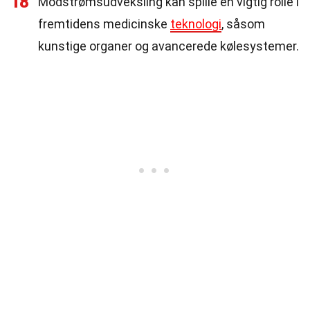
18
Modstrømsudveksling kan spille en vigtig rolle i
fremtidens medicinske
teknologi
, såsom
kunstige organer og avancerede kølesystemer.