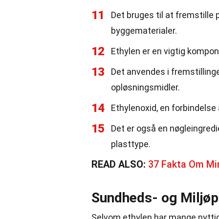
11
Det bruges til at fremstille 
byggematerialer.
12
Ethylen er en vigtig kompon
13
Det anvendes i fremstilling
opløsningsmidler.
14
Ethylenoxid, en forbindelse 
15
Det er også en nøgleingredi
plasttype.
READ ALSO:
37 Fakta Om Mi
Sundheds- og Miljøp
Selvom ethylen har mange nyttige