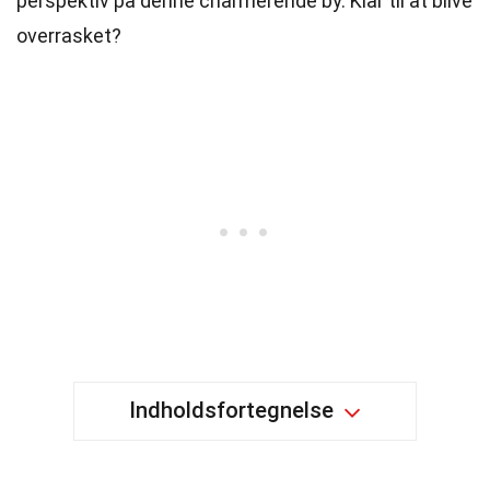
perspektiv på denne charmerende by. Klar til at blive
overrasket?
Indholdsfortegnelse