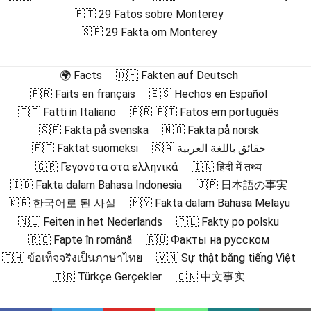
🇵🇹 29 Fatos sobre Monterey
🇸🇪 29 Fakta om Monterey
🌍 Facts
🇩🇪 Fakten auf Deutsch
🇫🇷 Faits en français
🇪🇸 Hechos en Español
🇮🇹 Fatti in Italiano
🇧🇷 🇵🇹 Fatos em português
🇸🇪 Fakta på svenska
🇳🇴 Fakta på norsk
🇫🇮 Faktat suomeksi
🇸🇦 حقائق باللغة العربية
🇬🇷 Γεγονότα στα ελληνικά
🇮🇳 हिंदी में तथ्य
🇮🇩 Fakta dalam Bahasa Indonesia
🇯🇵 日本語の事実
🇰🇷 한국어로 된 사실
🇲🇾 Fakta dalam Bahasa Melayu
🇳🇱 Feiten in het Nederlands
🇵🇱 Fakty po polsku
🇷🇴 Fapte în română
🇷🇺 Факты на русском
🇹🇭 ข้อเท็จจริงเป็นภาษาไทย
🇻🇳 Sự thật bằng tiếng Việt
🇹🇷 Türkçe Gerçekler
🇨🇳 中文事实