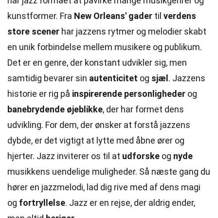
har jazz formået at påvirke mange musikgenrer og
kunstformer. Fra
New Orleans' gader
til
verdens
store scener
har jazzens rytmer og melodier skabt
en unik forbindelse mellem musikere og publikum.
Det er en genre, der konstant udvikler sig, men
samtidig bevarer sin
autenticitet
og
sjæl
. Jazzens
historie er rig på
inspirerende personligheder
og
banebrydende øjeblikke
, der har formet dens
udvikling. For dem, der ønsker at forstå jazzens
dybde, er det vigtigt at lytte med åbne ører og
hjerter. Jazz inviterer os til at
udforske
og
nyde
musikkens uendelige muligheder. Så næste gang du
hører en jazzmelodi, lad dig rive med af dens magi
og
fortryllelse
. Jazz er en rejse, der aldrig ender,