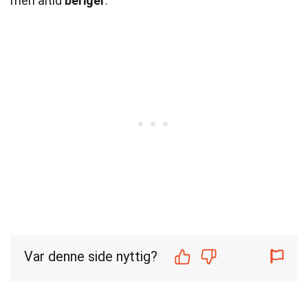
men altid
beriger
.
Var denne side nyttig?