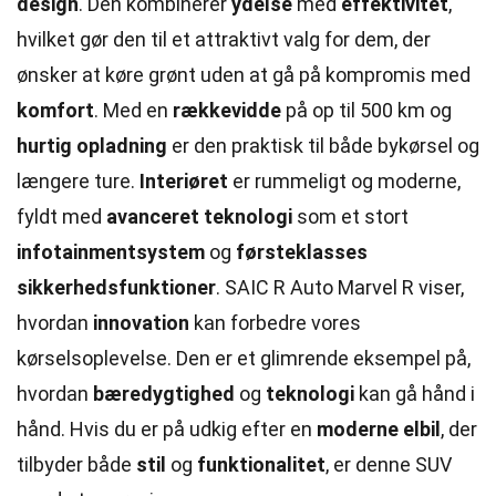
design
. Den kombinerer
ydelse
med
effektivitet
,
hvilket gør den til et attraktivt valg for dem, der
ønsker at køre grønt uden at gå på kompromis med
komfort
. Med en
rækkevidde
på op til 500 km og
hurtig opladning
er den praktisk til både bykørsel og
længere ture.
Interiøret
er rummeligt og moderne,
fyldt med
avanceret teknologi
som et stort
infotainmentsystem
og
førsteklasses
sikkerhedsfunktioner
. SAIC R Auto Marvel R viser,
hvordan
innovation
kan forbedre vores
kørselsoplevelse. Den er et glimrende eksempel på,
hvordan
bæredygtighed
og
teknologi
kan gå hånd i
hånd. Hvis du er på udkig efter en
moderne elbil
, der
tilbyder både
stil
og
funktionalitet
, er denne SUV