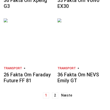
36 Fakta Om Xpeng
33 Fakta Om Volvo
G3
EX30
TRANSPORT
TRANSPORT
26 Fakta Om Faraday
36 Fakta Om NEVS
Future FF 81
Emily GT
1
2
Næste
Navigation
til