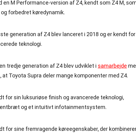
ød en M Performance-version af Z4, kendt som Z4 M, so
 og forbedret køredynamik.
ste generation af Z4 blev lanceret i 2018 og er kendt for
cerede teknologi.
Den tredje generation af Z4 blev udviklet i
samarbejde
me
e i, at Toyota Supra deler mange komponenter med Z4.
ndt for sin luksuriøse finish og avancerede teknologi,
mentbræt og et intuitivt infotainmentsystem.
ndt for sine fremragende køreegenskaber, der kombinere