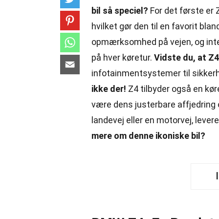
bil så speciel?
For det første er 
hvilket gør den til en favorit bla
opmærksomhed på vejen, og interi
på hver køretur.
Vidste du, at Z
infotainmentsystemer til sikkerh
ikke der!
Z4 tilbyder også en kør
være dens justerbare affjedrin
landevej eller en motorvej, leve
mere om denne ikoniske bil?