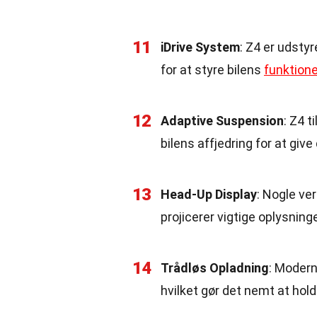
11
iDrive System
: Z4 er udsty
for at styre bilens
funktione
12
Adaptive Suspension
: Z4 t
bilens affjedring for at giv
13
Head-Up Display
: Nogle ve
projicerer vigtige oplysnin
14
Trådløs Opladning
: Modern
hvilket gør det nemt at hol