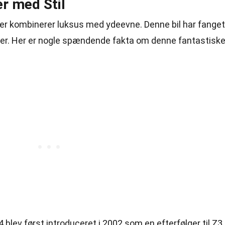
r med Stil
der kombinerer luksus med ydeevne. Denne bil har fanget
over. Her er nogle spændende fakta om denne fantastisk
 blev først introduceret i 2002 som en efterfølger til Z3.