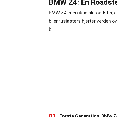
BMW Z4: En Roadste
BMW Z4 er en ikonisk roadster, 
bilentusiasters hjerter verden 
bil.
01
Første Generation
: BMW Z4