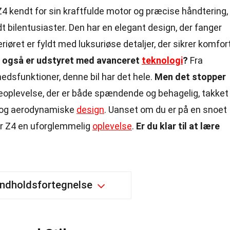
Z4 kendt for sin kraftfulde motor og præcise håndtering,
ndt bilentusiaster. Den har en elegant design, der fanger
øret er fyldt med luksuriøse detaljer, der sikrer komfor
4 også er udstyret med avanceret
teknologi
?
Fra
edsfunktioner, denne bil har det hele.
Men det stopper
eoplevelse, der er både spændende og behagelig, takket
g og aerodynamiske
design
. Uanset om du er på en snoet
rer Z4 en uforglemmelig
oplevelse
.
Er du klar til at lære
Indholdsfortegnelse