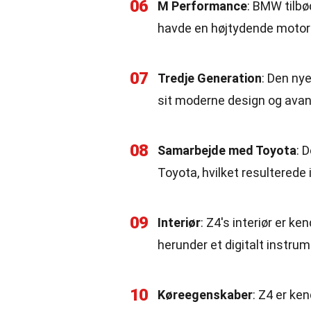
06
M Performance
: BMW tilb
havde en højtydende motor
07
Tredje Generation
: Den nye
sit moderne design og avan
08
Samarbejde med Toyota
: 
Toyota, hvilket resultered
09
Interiør
: Z4's interiør er ke
herunder et digitalt instru
10
Køreegenskaber
: Z4 er ke