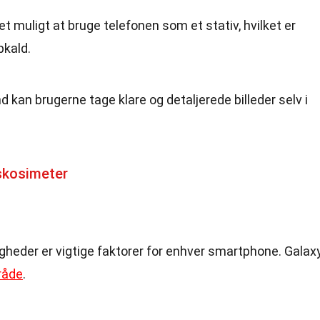
et muligt at bruge telefonen som et stativ, hvilket er
pkald.
d kan brugerne tage klare og detaljerede billeder selv i
skosimeter
gheder er vigtige faktorer for enhver smartphone. Galax
råde
.