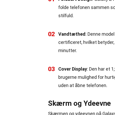
folde telefonen sammen so
stilfuld.
02
Vandtæthed
: Denne model 
certificeret, hvilket betyde
minutter.
03
Cover Display
: Den har et 
brugerne mulighed for hurtig
uden at åbne telefonen.
Skærm og Ydeevne
Skærmen og ydeevnen på Galaxy Z